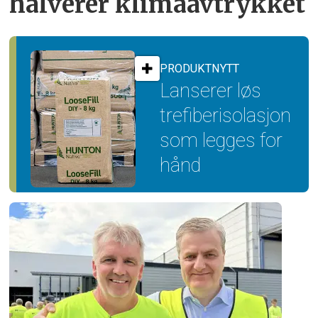
halverer klimaavtrykket
PRODUKTNYTT
Lanserer løs
trefiber­isolasjon
som legges for
hånd