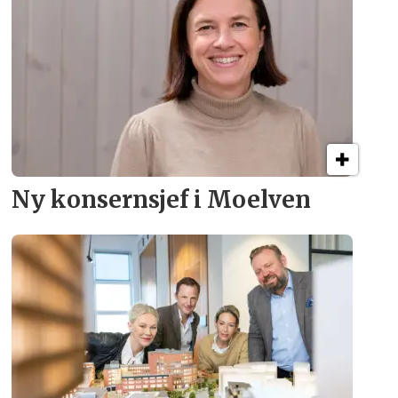
Ny konsern­sjef i Moelven