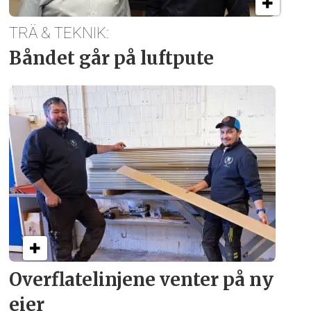
TRÄ & TEKNIK:
Båndet går på luftpute
Overflate­linjene venter på ny
eier