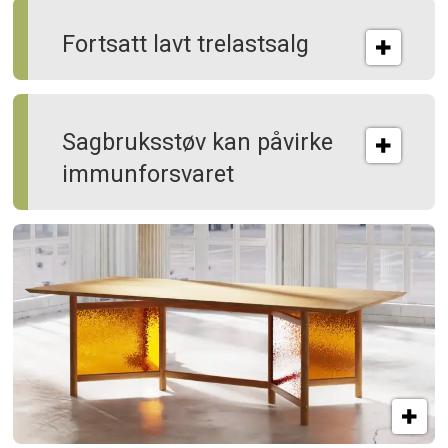
Fortsatt lavt trelastsalg
Sagbruksstøv kan på­virke
immun­forsvaret