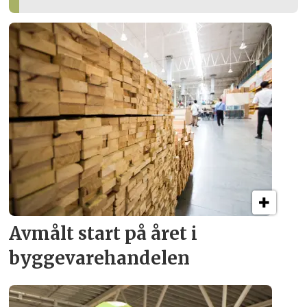
Avmålt start på året i
byggevare­handelen