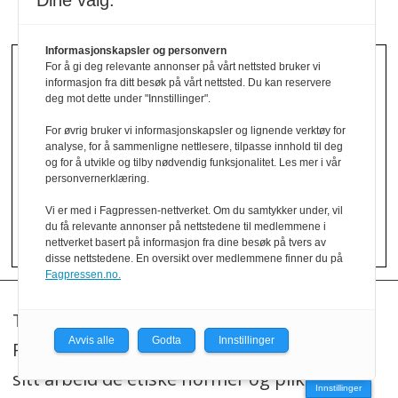
Dine valg:
Informasjonskapsler og personvern
For å gi deg relevante annonser på vårt nettsted bruker vi
NYHETSBREV
informasjon fra ditt besøk på vårt nettsted. Du kan reservere
deg mot dette under "Innstillinger".
Motta nyheter fra trenytt.no på e-post.
For øvrig bruker vi informasjonskapsler og lignende verktøy for
analyse, for å sammenligne nettlesere, tilpasse innhold til deg
og for å utvikle og tilby nødvendig funksjonalitet. Les mer i vår
personvernerklæring.
Vi er med i Fagpressen-nettverket. Om du samtykker under, vil
du få relevante annonser på nettstedene til medlemmene i
nettverket basert på informasjon fra dine besøk på tvers av
disse nettstedene. En oversikt over medlemmene finner du på
Fagpressen.no.
Treindustrien og trenytt.no redigeres etter
Avvis alle
Godta
Innstillinger
Redaktørplakaten, og legger til grunn for
sitt arbeid de etiske normer og plikter som
Innstillinger