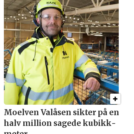
Moelven Valåsen sikter
på en
halv million
sagede kubikk­
meter