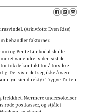
rasvindel. (Arkivfoto: Even Rise)
om behandler fakturaer.
enni og Bente Limbodal skulle
eret var endret siden sist de
or tok de kontakt for å forsikre
g. Det viste det seg ikke å være.
 før, sier direktør Trygve Toften
og frekkhet. Nærmere undersøkelser
s røde postkasser, og stjålet