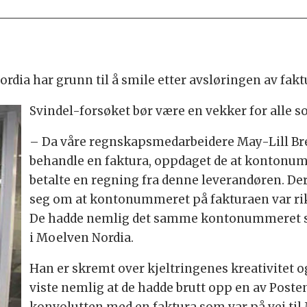
rdia har grunn til å smile etter avsløringen av faktu
Svindel-forsøket bør være en vekker for alle s
– Da våre regnskapsmedarbeidere May-Lill Br
behandle en faktura, oppdaget de at kontonumm
betalte en regning fra denne leverandøren. Derf
seg om at kontonummeret på fakturaen var rikti
De hadde nemlig det samme kontonummeret som
i Moelven Nordia.
Han er skremt over kjeltringenes kreativitet 
viste nemlig at de hadde brutt opp en av Posten