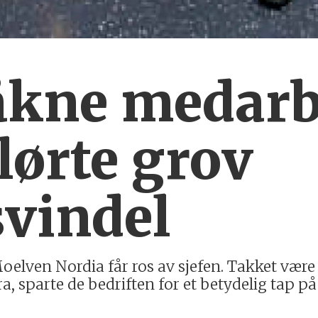
åkne medarb
lørte grov
svindel
elven Nordia får ros av sjefen. Takket være
, sparte de bedriften for et betydelig tap på