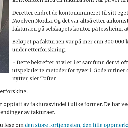
konvolutten med en faktura som var på vei til
Deretter endret de kontonummeret til sitt eget
Moelven Nordia. Og det var altså etter ankomst
fakturaen på selskapets kontor på Jessheim, at
Beløpet på fakturaen var på mer enn 300 000 k
under etterforskning.
- Dette bekrefter at vi er i et samfunn der vi oft
utspekulerte metoder for tyveri. Gode rutiner
nytter, sier Toften.
terforsking.
 opptatt av fakturasvindel i ulike former. De har v
endinger av fakturaer.
du lese om
den store fortjenesten, den lille oppmer