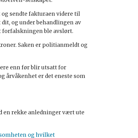
 Moelven-selskapet.
 og sendte fakturaen videre til
 dit, og under behandlingen av
 forfalskningen ble avslørt.
roner. Saken er politianmeldt og
ere enn før blir utsatt for
 og årvåkenhet er det eneste som
ed en rekke anledninger vært ute
ksomheten og hvilket