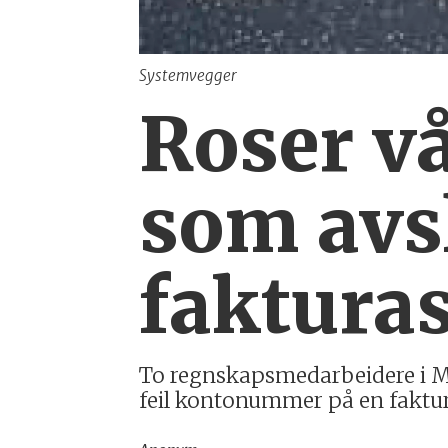
Systemvegger
Roser v
som avs
faktura
To regnskapsmedarbeidere i Mo
feil kontonummer på en faktura