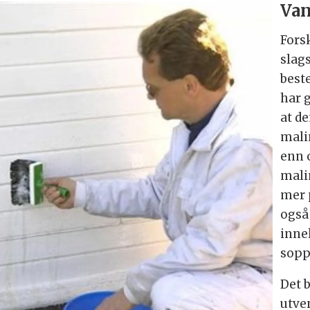
Van
Fors
slag
best
har 
at d
mali
enn 
mali
mer 
også
inne
sopp
Det b
utve