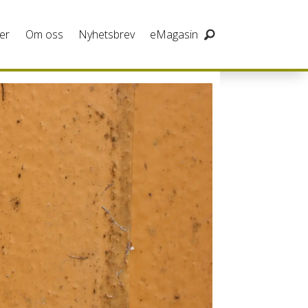
er
Om oss
Nyhetsbrev
eMagasin