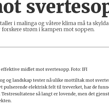
ot sverteso
ller i malinga og våtere klima må ta skylda f
r forskere strøm i kampen mot soppen.
 effektive midlet mot svertesopp. Foto: IFI
kog og landskap tester nå ulike mottiltak mot svert
vt pulserende elektrisk felt til treverket, har de fu
ep. Testresultatene så langt er lovende, men det gjen
ekten.