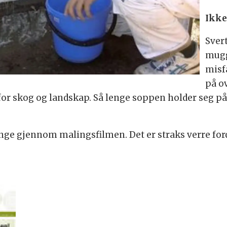
Ikke
Sver
mugg
misf
på ov
r skog og landskap. Så lenge soppen holder seg på ov
ge gjennom malingsfilmen. Det er straks verre for