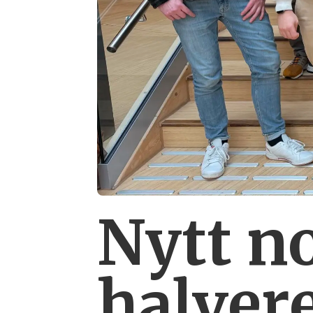
Nytt n
halver