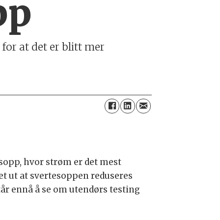
pp
or at det er blitt mer
esopp, hvor strøm er det mest
nnet ut at svertesoppen reduseres
står ennå å se om utendørs testing