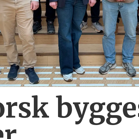
orsk bygg
er