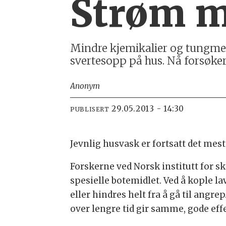
Strøm m
Mindre kjemikalier og tungmeta
svertesopp på hus. Nå forsøke
Anonym
29.05.2013 - 14:30
PUBLISERT
Jevnlig husvask er fortsatt det mest
Forskerne ved Norsk institutt for s
spesielle botemidlet. Ved å kople la
eller hindres helt fra å gå til angr
over lengre tid gir samme, gode eff