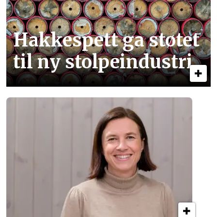
Hakkespett ga støtet
til ny stolpe­industri