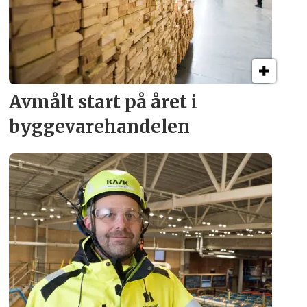
Avmålt start på året i
byggevare­handelen