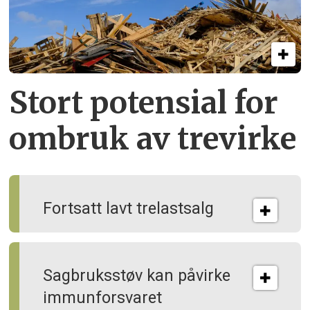
Stort potensial for
ombruk av tre­virke
Fortsatt lavt trelastsalg
Sagbruksstøv kan på­virke
immun­forsvaret