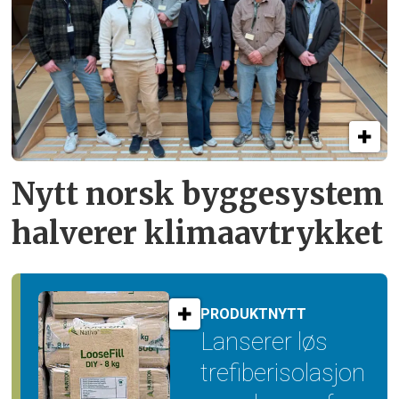
Nytt norsk byggesystem
halverer klimaavtrykket
PRODUKTNYTT
Lanserer løs
trefiber­isolasjon