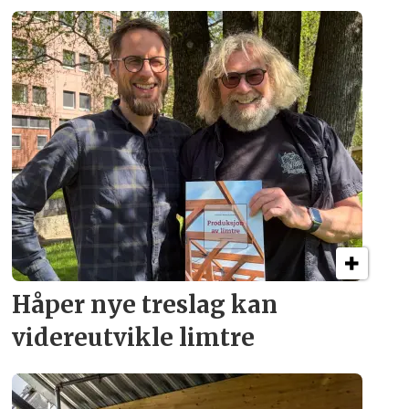
Håper nye treslag kan
videreutvikle limtre