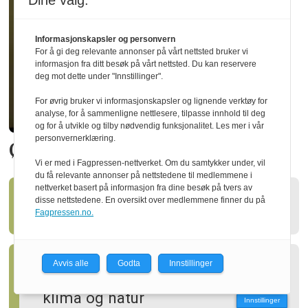
Dine valg:
Informasjonskapsler og personvern
For å gi deg relevante annonser på vårt nettsted bruker vi
informasjon fra ditt besøk på vårt nettsted. Du kan reservere
deg mot dette under "Innstillinger".
For øvrig bruker vi informasjonskapsler og lignende verktøy for
analyse, for å sammenligne nettlesere, tilpasse innhold til deg
og for å utvikle og tilby nødvendig funksjonalitet. Les mer i vår
personvernerklæring.
Økte utbyttet med 20 prosent
Vi er med i Fagpressen-nettverket. Om du samtykker under, vil
du få relevante annonser på nettstedene til medlemmene i
nettverket basert på informasjon fra dine besøk på tvers av
disse nettstedene. En oversikt over medlemmene finner du på
Ny styreleder i Treindustrien
Fagpressen.no.
Avvis alle
Godta
Innstillinger
Slik kan skogen gagne både
klima og natur
Innstillinger