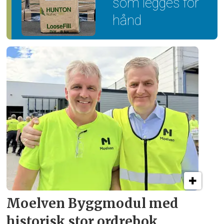
som legges for
hånd
Moelven Byggmodul med
historisk stor ordrebok