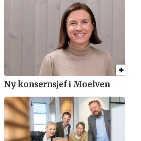
Ny konsern­sjef i Moelven