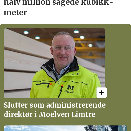
halv million
sagede kubikk­
meter
Slutter som administrerende
direktør i Moelven Limtre