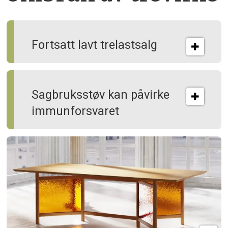
Fortsatt lavt trelastsalg
Sagbruksstøv kan på­virke
immun­forsvaret