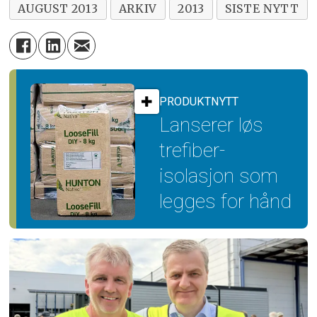
AUGUST 2013
ARKIV
2013
SISTE NYTT
PRODUKTNYTT
Lanserer løs
trefiber­
isolasjon som
legges for hånd