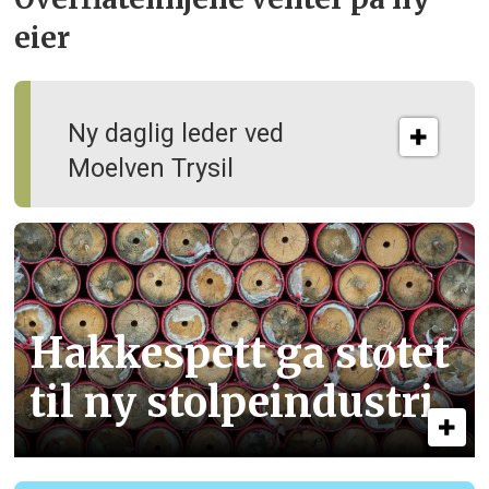
eier
Ny daglig leder ved
Moelven Trysil
Hakkespett ga støtet
til ny stolpe­industri