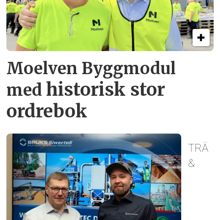
Moelven Byggmodul
historisk stor
med
ordrebok
TRÄ
&