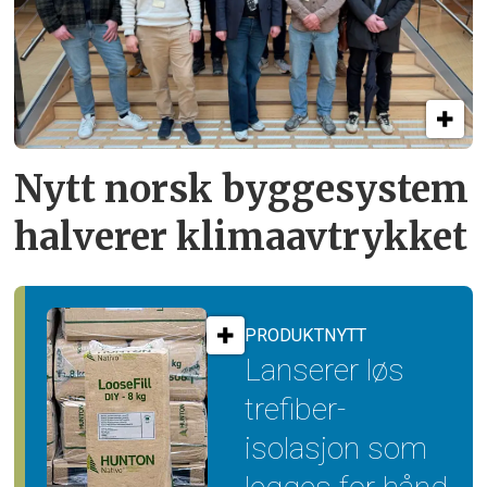
Nytt norsk byggesystem
halverer klimaavtrykket
PRODUKTNYTT
Lanserer løs
trefiber­
isolasjon som