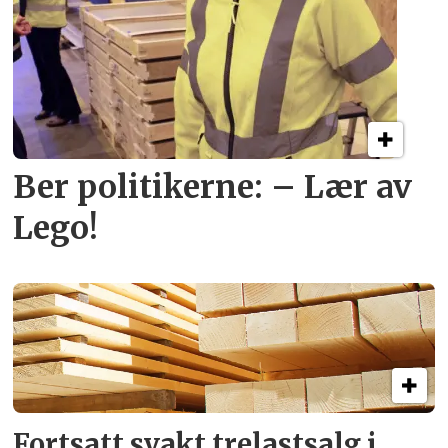
Ber politikerne: – Lær av
Lego!
Fortsatt svakt
trelastsalg i