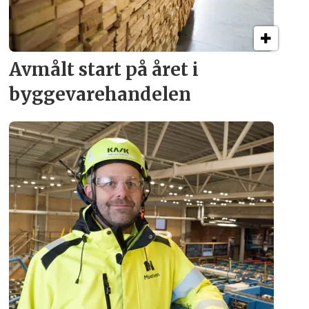
Avmålt start på året i
byggevare­handelen