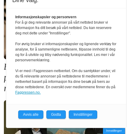
Dine valg:
Informasjonskapsler og personvern
For å gi deg relevante annonser på vårt nettsted bruker vi
informasjon fra ditt besøk på vårt nettsted. Du kan reservere
deg mot dette under "Innstillinger".
For øvrig bruker vi informasjonskapsler og lignende verktøy for
analyse, for å sammenligne nettlesere, tilpasse innhold til deg
og for å utvikle og tilby nødvendig funksjonalitet. Les mer i vår
personvernerklæring.
Forslaget til ny TEK17-forskrift
Vi er med i Fagpressen-nettverket. Om du samtykker under, vil
premierer betong på bekostning av
du få relevante annonser på nettstedene til medlemmene i
nettverket basert på informasjon fra dine besøk på tvers av
norsk skognæring
disse nettstedene. En oversikt over medlemmene finner du på
Fagpressen.no.
Avvis alle
Godta
Innstillinger
Innstillinger