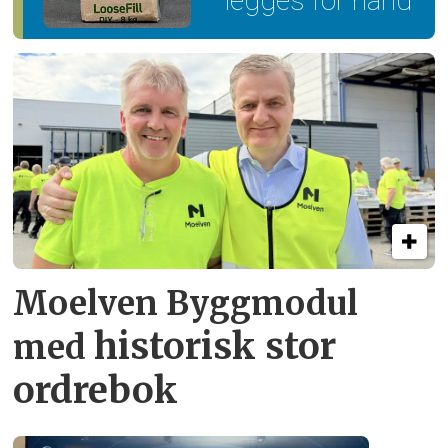
legges for hånd
Moelven Byggmodul
historisk stor
med
ordrebok