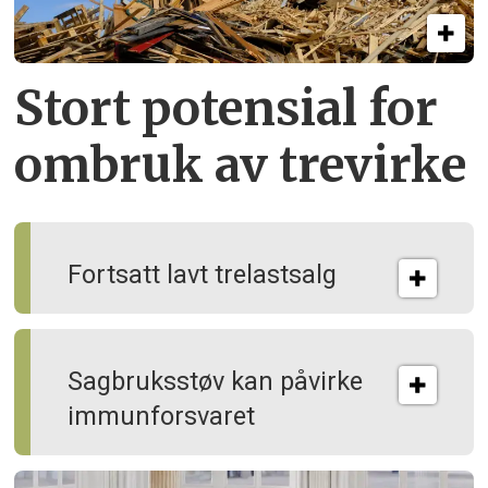
Stort potensial for
ombruk av tre­virke
Fortsatt lavt trelastsalg
Sagbruksstøv kan på­virke
immun­forsvaret