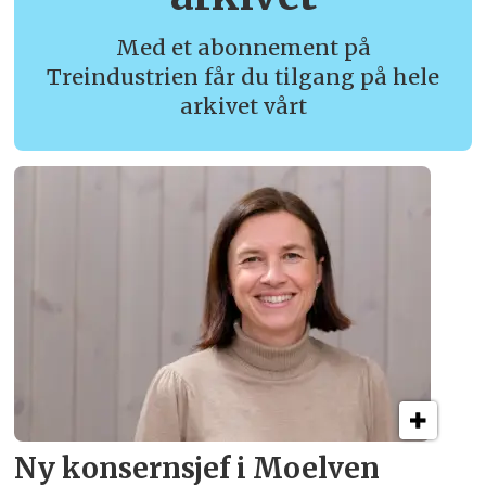
Med et abonnement på
Treindustrien får du tilgang på hele
arkivet vårt
Ny konsern­sjef i Moelven