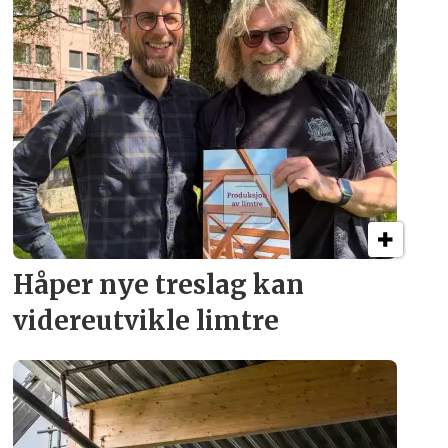
Håper nye treslag kan
videreutvikle limtre