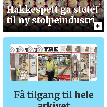
Hakkespett ga støtet
til ny stolpe­industri
Få tilgang til hele
arkivet