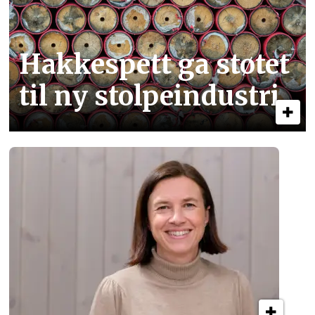
Hakkespett ga støtet
til ny stolpe­industri