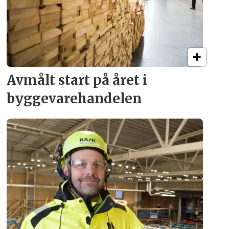
Avmålt start på året i
byggevare­handelen