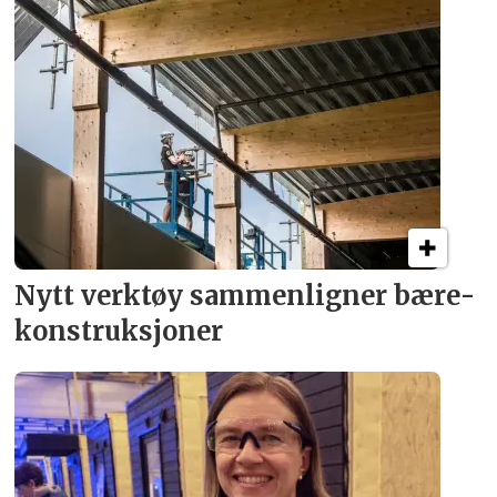
Nytt verktøy sammenligner bære­
konstruksjoner