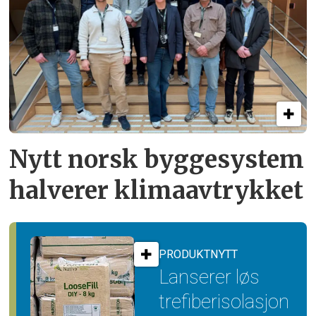
Nytt norsk byggesystem
halverer klimaavtrykket
PRODUKTNYTT
Lanserer løs
trefiber­isolasjon