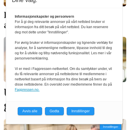
Dine valg:
Fortsatt svakt
trelastsalg i
Informasjonskapsler og personvern
For å gi deg relevante annonser på vårt nettsted bruker vi
april
informasjon fra ditt besøk på vårt nettsted. Du kan reservere
deg mot dette under "Innstillinger".
For øvrig bruker vi informasjonskapsler og lignende verktøy for
analyse, for å sammenligne nettlesere, tilpasse innhold til deg
og for å utvikle og tilby nødvendig funksjonalitet. Les mer i vår
personvernerklæring.
Vi er med i Fagpressen-nettverket. Om du samtykker under, vil
du få relevante annonser på nettstedene til medlemmene i
nettverket basert på informasjon fra dine besøk på tvers av
disse nettstedene. En oversikt over medlemmene finner du på
Urter dyrket i norsk
Fagpressen.no.
gran
Avvis alle
Godta
Innstillinger
Innstillinger