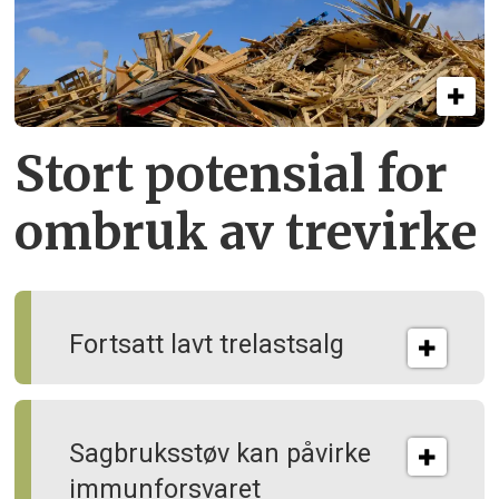
Stort potensial for
ombruk av tre­virke
Fortsatt lavt trelastsalg
Sagbruksstøv kan på­virke
immun­forsvaret