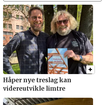
Håper nye treslag kan
videreutvikle limtre