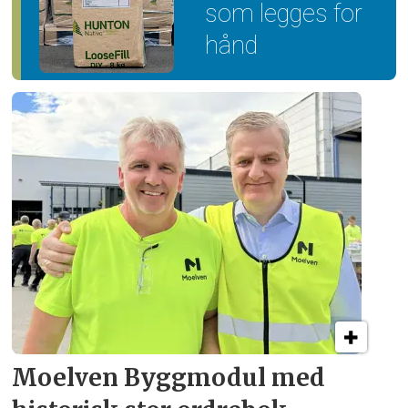
som legges for
hånd
Moelven Byggmodul med