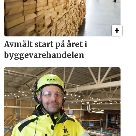
Avmålt start på året i
byggevare­handelen