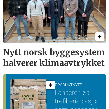
Nytt norsk byggesystem
halverer klimaavtrykket
PRODUKTNYTT
Lanserer løs
trefiber­isolasjon