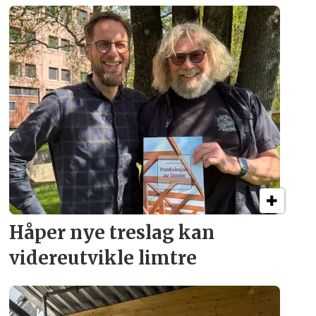
Håper nye treslag kan
videreutvikle limtre