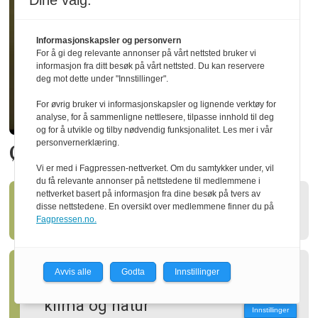
Dine valg:
Informasjonskapsler og personvern
For å gi deg relevante annonser på vårt nettsted bruker vi
informasjon fra ditt besøk på vårt nettsted. Du kan reservere
deg mot dette under "Innstillinger".
For øvrig bruker vi informasjonskapsler og lignende verktøy for
analyse, for å sammenligne nettlesere, tilpasse innhold til deg
og for å utvikle og tilby nødvendig funksjonalitet. Les mer i vår
personvernerklæring.
Økte utbyttet med 20 prosent
Vi er med i Fagpressen-nettverket. Om du samtykker under, vil
du få relevante annonser på nettstedene til medlemmene i
nettverket basert på informasjon fra dine besøk på tvers av
disse nettstedene. En oversikt over medlemmene finner du på
Ny styreleder i Treindustrien
Fagpressen.no.
Avvis alle
Godta
Innstillinger
Slik kan skogen gagne både
klima og natur
Innstillinger