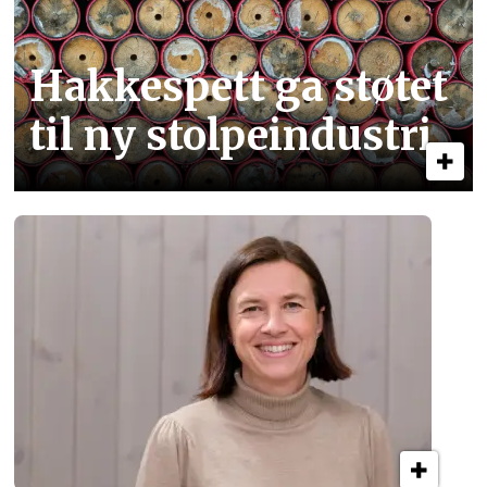
Hakkespett ga støtet
til ny stolpe­industri