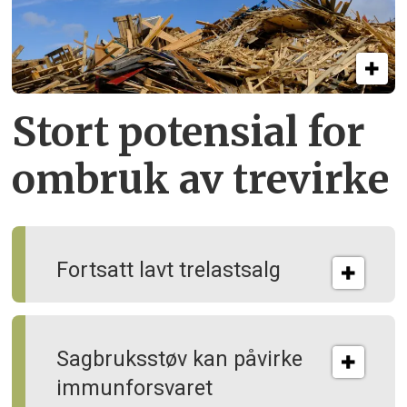
Stort potensial for
ombruk av tre­virke
Fortsatt lavt trelastsalg
Sagbruksstøv kan på­virke
immun­forsvaret