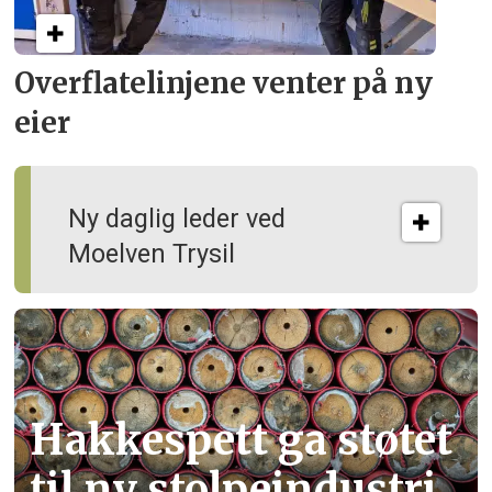
Overflate­linjene venter på ny
eier
Ny daglig leder ved
Moelven Trysil
Hakkespett ga støtet
til ny stolpe­industri