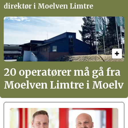
direktør i Moelven Limtre
20 operatører må gå fra
Moelven Limtre i Moelv