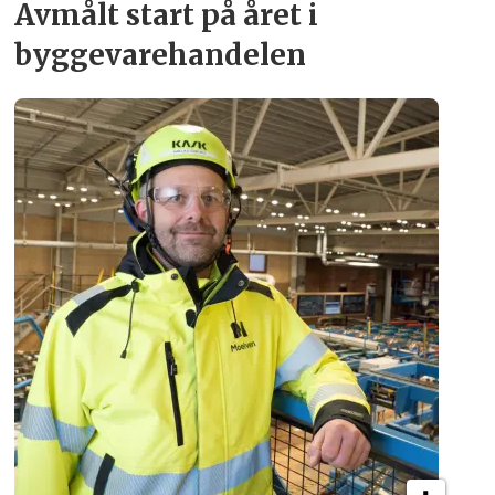
Avmålt start på året i
byggevare­handelen