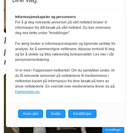
Dine valg:
Informasjonskapsler og personvern
For å gi deg relevante annonser på vårt nettsted bruker vi
informasjon fra ditt besøk på vårt nettsted. Du kan reservere
deg mot dette under "Innstillinger".
Forslaget til ny TEK17-forskrift
For øvrig bruker vi informasjonskapsler og lignende verktøy for
premierer betong på bekostning av
analyse, for å sammenligne nettlesere, tilpasse innhold til deg
og for å utvikle og tilby nødvendig funksjonalitet. Les mer i vår
norsk skognæring
personvernerklæring.
Vi er med i Fagpressen-nettverket. Om du samtykker under, vil
du få relevante annonser på nettstedene til medlemmene i
nettverket basert på informasjon fra dine besøk på tvers av
disse nettstedene. En oversikt over medlemmene finner du på
Fagpressen.no.
Avvis alle
Godta
Innstillinger
Innstillinger