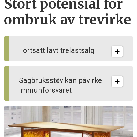
Stort potensial for
ombruk av tre­virke
Fortsatt lavt trelastsalg
Sagbruksstøv kan på­virke
immun­forsvaret