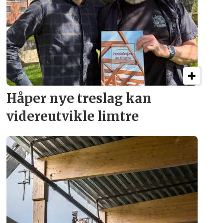
Håper nye treslag kan
videreutvikle limtre