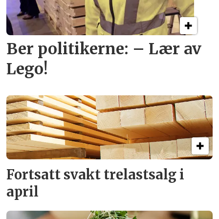
Ber politikerne: – Lær av
Lego!
Fortsatt svakt
trelastsalg i
april