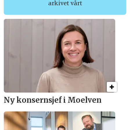
arkivet vårt
Ny konsern­sjef i Moelven