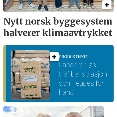
Nytt norsk byggesystem
halverer klimaavtrykket
PRODUKTNYTT
Lanserer løs
trefiber­isolasjon
som legges for
hånd