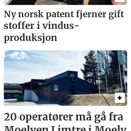
Ny norsk patent fjerner gift­
stoffer i vindus­
produksjon
20 operatører må gå fra
Moelven Limtre i Moelv