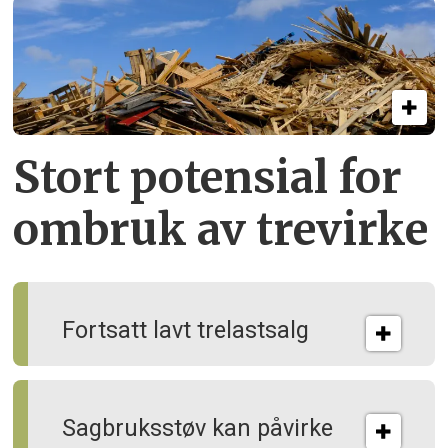
Stort potensial for
ombruk av tre­virke
Fortsatt lavt trelastsalg
Sagbruksstøv kan på­virke