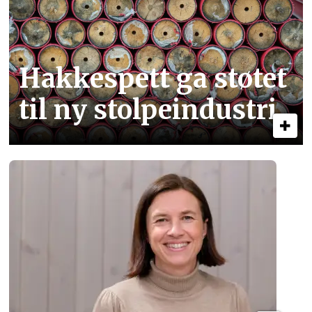
Hakkespett ga støtet
til ny stolpe­industri