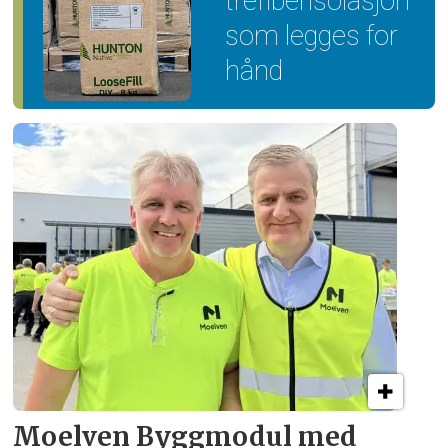
trefiber­isolasjon
som legges for
hånd
Moelven Byggmodul med