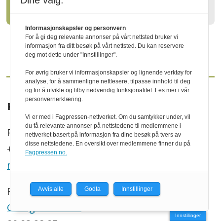
Dine valg:
klima og natur
Informasjonskapsler og personvern
For å gi deg relevante annonser på vårt nettsted bruker vi
informasjon fra ditt besøk på vårt nettsted. Du kan reservere
deg mot dette under "Innstillinger".
For øvrig bruker vi informasjonskapsler og lignende verktøy for
analyse, for å sammenligne nettlesere, tilpasse innhold til deg
og for å utvikle og tilby nødvendig funksjonalitet. Les mer i vår
personvernerklæring.
KONTAKT
Vi er med i Fagpressen-nettverket. Om du samtykker under, vil
du få relevante annonser på nettstedene til medlemmene i
P.b. 130, N-2261 Kirkenær
nettverket basert på informasjon fra dine besøk på tvers av
disse nettstedene. En oversikt over medlemmene finner du på
+47 469 41 000
Fagpressen.no.
redaksjonen@trenytt.no
Redaktør:
Avvis alle
Godta
Innstillinger
Georg Mathisen
Innstillinger