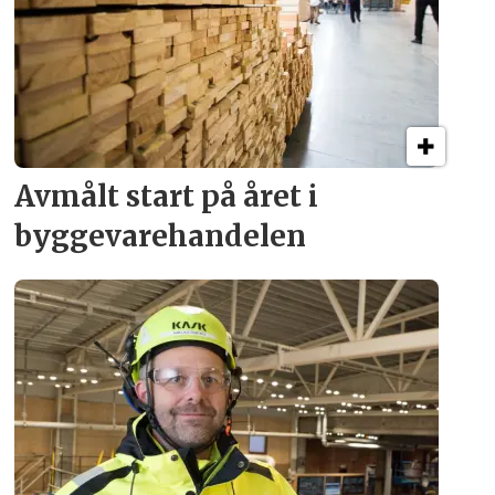
Avmålt start på året i
byggevare­handelen