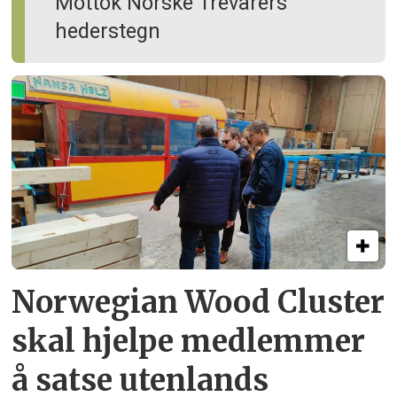
Mottok Norske Trevarers
hederstegn
Norwegian Wood Cluster
skal hjelpe
medlemmer
å satse utenlands