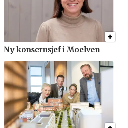
Ny konsern­sjef i Moelven