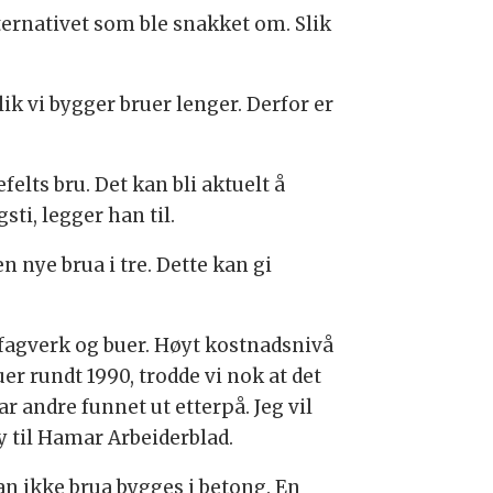
lternativet som ble snakket om. Slik
lik vi bygger bruer lenger. Derfor er
felts bru. Det kan bli aktuelt å
ti, legger han til.
n nye brua i tre. Dette kan gi
d fagverk og buer. Høyt kostnadsnivå
uer rundt 1990, trodde vi nok at det
r andre funnet ut etterpå. Jeg vil
 til Hamar Arbeiderblad.
kan ikke brua bygges i betong. En