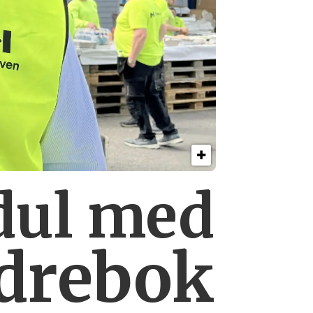
dul med
rdrebok