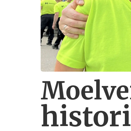
Moelve
histor