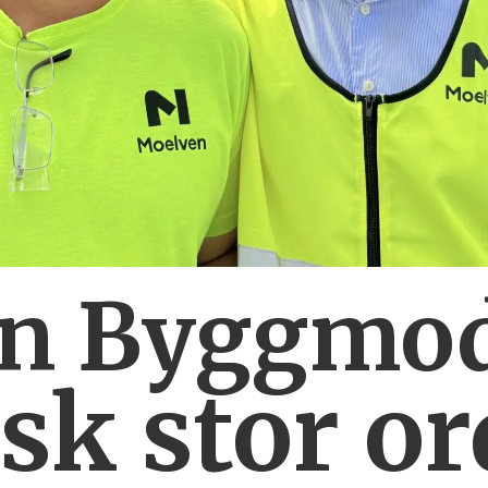
n Byggmo
isk stor o