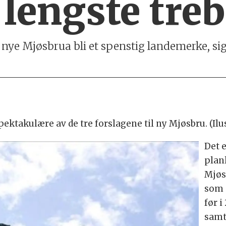
lengste tre
 nye Mjøsbrua bli et spenstig landemerke, si
ektakulære av de tre forslagene til ny Mjøsbru. (Il
Det 
plan
Mjøs
som 
før i
samt