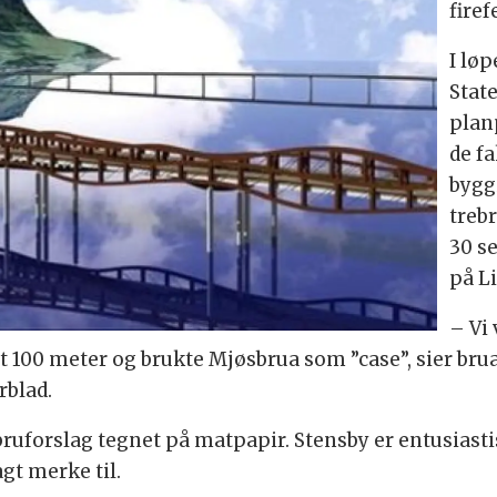
firef
I løp
Stat
plan
de fa
bygg
trebr
30 s
på L
– Vi
100 meter og brukte Mjøsbrua som ”case”, sier brua
rblad.
e bruforslag tegnet på matpapir. Stensby er entusias
agt merke til.