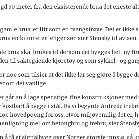
bygd 50 meter fra den eksisterende brua det eneste a
gamle brua, er litt som en tvangstrøye. Det er ikke s
brua en kilometer lenger sør, sier Stensby til avisen.
e brua skal brukes til dersom det bygges helt ny fire
 den til saktegående kjøretøy og som sykkel- og gangs
r noe som tilsier at det ikke lar seg gjøre å bygge de
tenom det vanlige.
t det går an å lage spenstige, fine konstruksjoner me
r kostbart å bygge i stål. Da vi begynte å utrede trebr
noe hovedpoeng for oss. Hvor miljøvennlig det er, ha
nligning mellom betongbru og trebru, sier Stensby
m å få et signalbygg over Norges største innsjø, så 