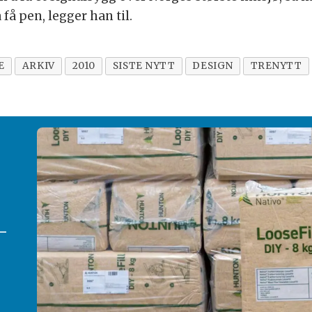
få pen, legger han til.
E
ARKIV
2010
SISTE NYTT
DESIGN
TRENYTT
­