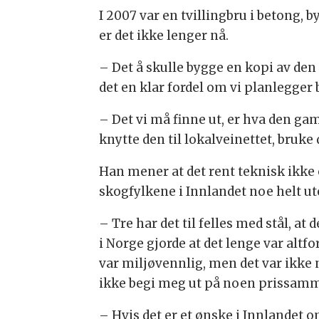
I 2007 var en tvillingbru i betong, 
er det ikke lenger nå.
– Det å skulle bygge en kopi av den 
det en klar fordel om vi planlegger 
– Det vi må finne ut, er hva den gaml
knytte den til lokalveinettet, bruke
Han mener at det rent teknisk ikke e
skogfylkene i Innlandet noe helt u
– Tre har det til felles med stål, a
i Norge gjorde at det lenge var altfo
var miljøvennlig, men det var ikke 
ikke begi meg ut på noen prissamme
– Hvis det er et ønske i Innlandet o