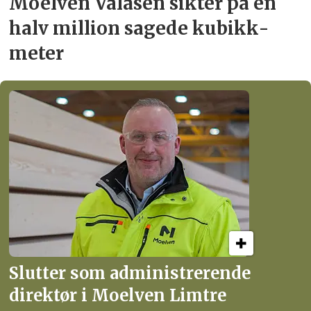
Moelven Valåsen sikter
på en
halv million
sagede kubikk­
meter
Slutter som administrerende
direktør i Moelven Limtre