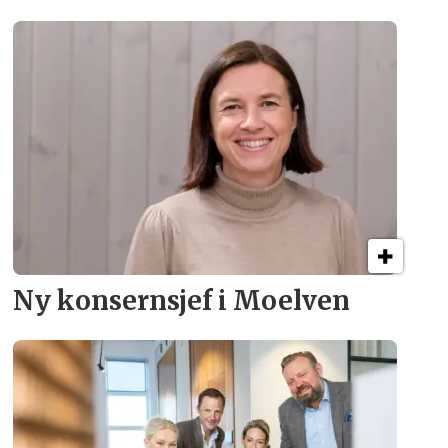
Ny konsern­sjef i Moelven