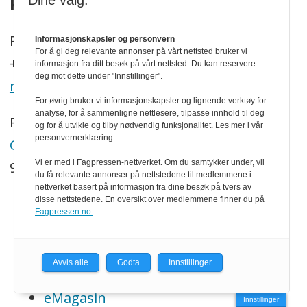
Dine valg:
KONTAKT
P.b. 130, N-2261 Kirkenær
Informasjonskapsler og personvern
For å gi deg relevante annonser på vårt nettsted bruker vi
+47 469 41 000
informasjon fra ditt besøk på vårt nettsted. Du kan reservere
deg mot dette under "Innstillinger".
redaksjonen@trenytt.no
For øvrig bruker vi informasjonskapsler og lignende verktøy for
analyse, for å sammenligne nettlesere, tilpasse innhold til deg
Redaktør:
og for å utvikle og tilby nødvendig funksjonalitet. Les mer i vår
personvernerklæring.
Georg Mathisen
Vi er med i Fagpressen-nettverket. Om du samtykker under, vil
90 93 28 97
du få relevante annonser på nettstedene til medlemmene i
nettverket basert på informasjon fra dine besøk på tvers av
disse nettstedene. En oversikt over medlemmene finner du på
SNARVEIER
Fagpressen.no.
Om oss
Avvis alle
Godta
Innstillinger
Abonnement
eMagasin
Innstillinger