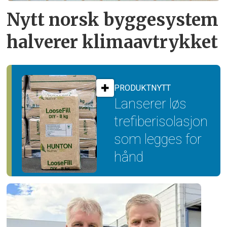
Nytt norsk byggesystem
halverer klimaavtrykket
PRODUKTNYTT
Lanserer løs
trefiber­isolasjon
som legges for
hånd