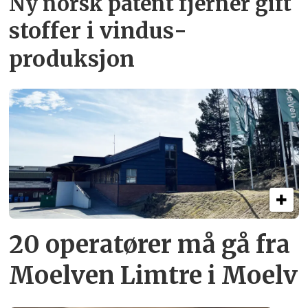
Ny norsk patent fjerner gift­
stoffer i vindus­
produksjon
20 operatører må gå fra
Moelven Limtre i Moelv