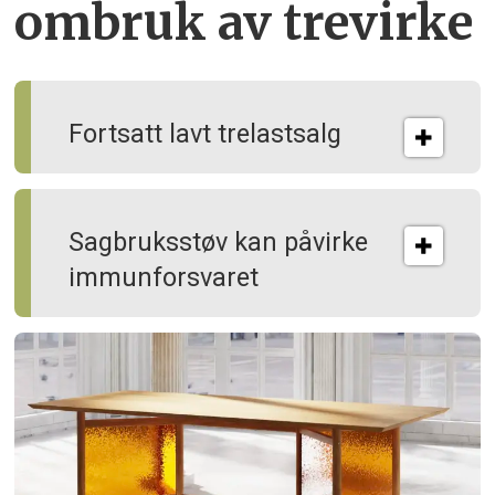
ombruk av tre­virke
Fortsatt lavt trelastsalg
Sagbruksstøv kan på­virke
immun­forsvaret