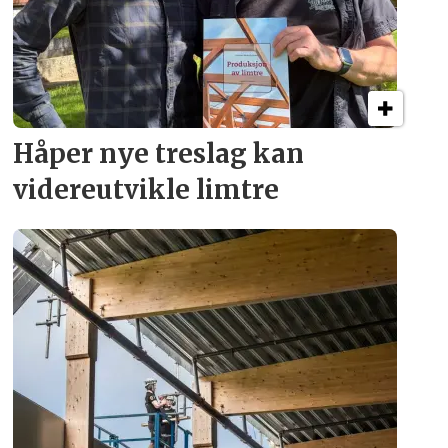
Håper nye treslag kan
videreutvikle limtre