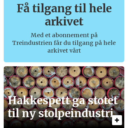
Få tilgang til hele
arkivet
Med et abonnement på
Treindustrien får du tilgang på hele
arkivet vårt
Hakkespett ga støtet
til ny stolpe­industri