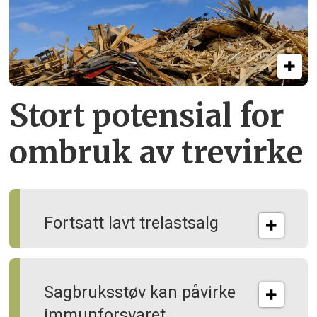
Stort potensial for
ombruk av tre­virke
Fortsatt lavt trelastsalg
Sagbruksstøv kan på­virke
immun­forsvaret