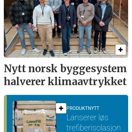
Nytt norsk byggesystem
halverer klimaavtrykket
PRODUKTNYTT
Lanserer løs
trefiber­isolasjon