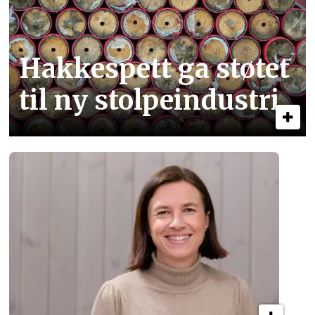
Hakkespett ga støtet
til ny stolpe­industri