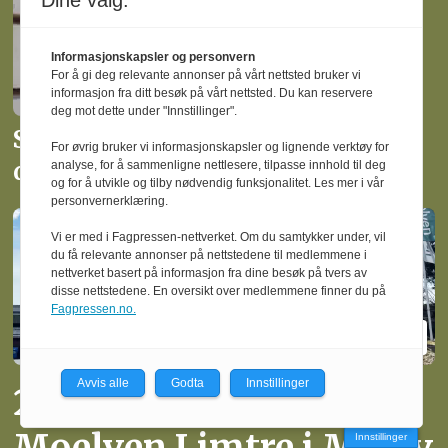
Dine valg:
Informasjonskapsler og personvern
For å gi deg relevante annonser på vårt nettsted bruker vi
informasjon fra ditt besøk på vårt nettsted. Du kan reservere
deg mot dette under "Innstillinger".
Slutter som administrerende
For øvrig bruker vi informasjonskapsler og lignende verktøy for
direktør i Moelven Limtre
analyse, for å sammenligne nettlesere, tilpasse innhold til deg
og for å utvikle og tilby nødvendig funksjonalitet. Les mer i vår
personvernerklæring.
Vi er med i Fagpressen-nettverket. Om du samtykker under, vil
du få relevante annonser på nettstedene til medlemmene i
nettverket basert på informasjon fra dine besøk på tvers av
disse nettstedene. En oversikt over medlemmene finner du på
Fagpressen.no.
Avvis alle
Godta
Innstillinger
20 operatører må gå fra
Moelven Limtre i Moelv
Innstillinger