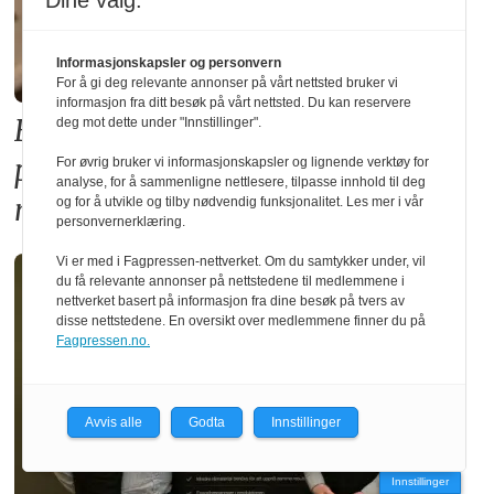
Dine valg:
Informasjonskapsler og personvern
For å gi deg relevante annonser på vårt nettsted bruker vi
informasjon fra ditt besøk på vårt nettsted. Du kan reservere
Forslaget til ny TEK17-forskrift
deg mot dette under "Innstillinger".
premierer betong på bekostning av
For øvrig bruker vi informasjonskapsler og lignende verktøy for
analyse, for å sammenligne nettlesere, tilpasse innhold til deg
norsk skognæring
og for å utvikle og tilby nødvendig funksjonalitet. Les mer i vår
personvernerklæring.
Vi er med i Fagpressen-nettverket. Om du samtykker under, vil
du få relevante annonser på nettstedene til medlemmene i
nettverket basert på informasjon fra dine besøk på tvers av
disse nettstedene. En oversikt over medlemmene finner du på
Fagpressen.no.
Avvis alle
Godta
Innstillinger
Innstillinger