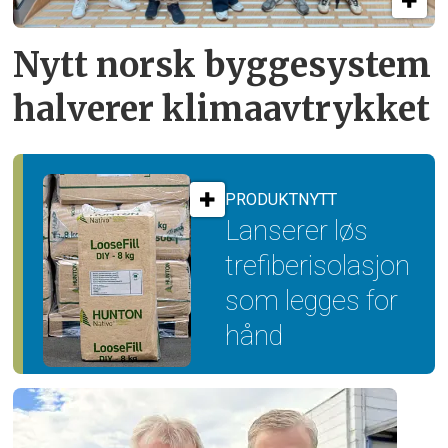
Nytt norsk byggesystem
halverer klimaavtrykket
PRODUKTNYTT
Lanserer løs
trefiber­isolasjon
som legges for
hånd