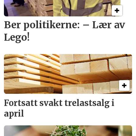
Ber politikerne: – Lær av
Lego!
Fortsatt svakt
trelastsalg i
april