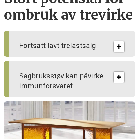
ombruk av tre­virke
Fortsatt lavt trelastsalg
Sagbruksstøv kan på­virke
immun­forsvaret