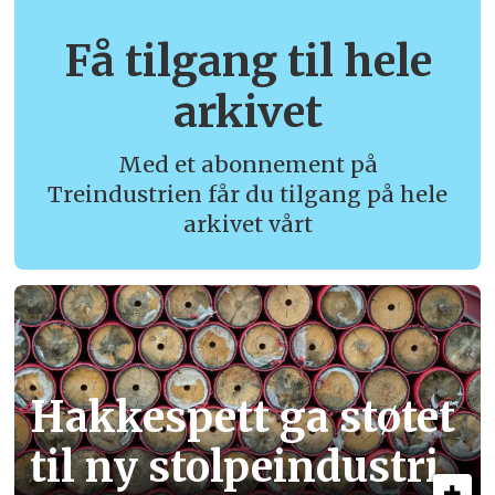
Få tilgang til hele
arkivet
Med et abonnement på
Treindustrien får du tilgang på hele
arkivet vårt
Hakkespett ga støtet
til ny stolpe­industri