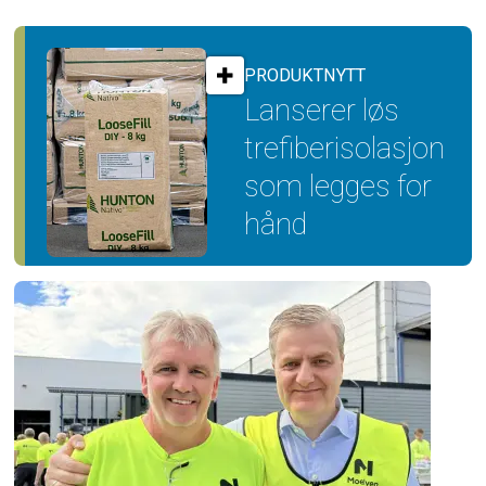
PRODUKTNYTT
Lanserer løs
trefiber­isolasjon
som legges for
hånd