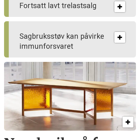
Fortsatt lavt trelastsalg
Sagbruksstøv kan på­virke
immun­forsvaret