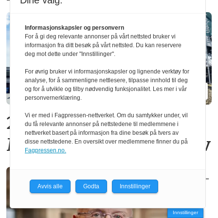
Dine valg:
Informasjonskapsler og personvern
For å gi deg relevante annonser på vårt nettsted bruker vi
informasjon fra ditt besøk på vårt nettsted. Du kan reservere
deg mot dette under "Innstillinger".
For øvrig bruker vi informasjonskapsler og lignende verktøy for
analyse, for å sammenligne nettlesere, tilpasse innhold til deg
og for å utvikle og tilby nødvendig funksjonalitet. Les mer i vår
personvernerklæring.
20 operatører må gå fra
Vi er med i Fagpressen-nettverket. Om du samtykker under, vil
du få relevante annonser på nettstedene til medlemmene i
nettverket basert på informasjon fra dine besøk på tvers av
Moelven Limtre i Moelv
disse nettstedene. En oversikt over medlemmene finner du på
Fagpressen.no.
–
Avvis alle
Godta
Innstillinger
Innstillinger