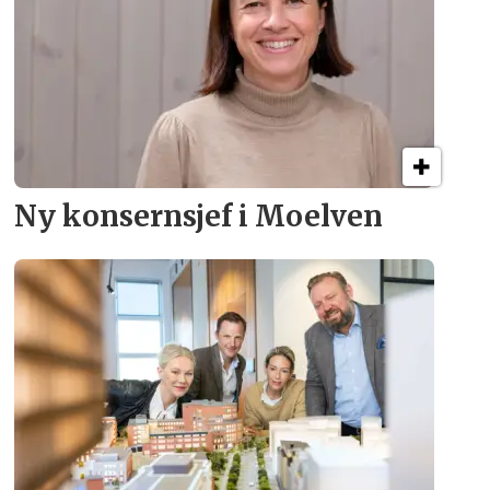
Ny konsern­sjef i Moelven