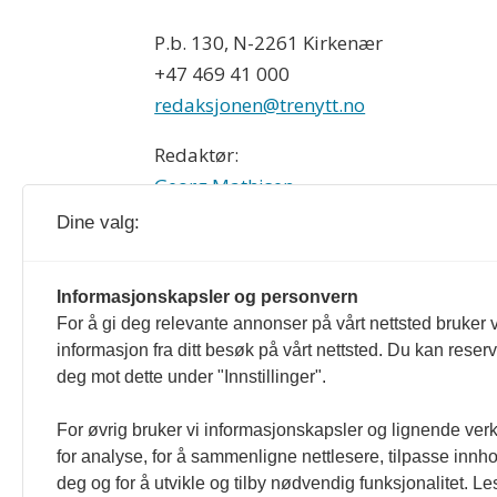
P.b. 130, N-2261 Kirkenær
+47 469 41 000
redaksjonen@trenytt.no
Redaktør:
Georg Mathisen
90 93 28 97
Dine valg:
Treindustrien og trenytt.no redigeres e
Informasjonskapsler og personvern
For å gi deg relevante annonser på vårt nettsted bruker v
formulert i Norsk Presseforbunds Vær
informasjon fra ditt besøk på vårt nettsted. Du kan reser
deg mot dette under "Innstillinger".
For øvrig bruker vi informasjonskapsler og lignende ver
for analyse, for å sammenligne nettlesere, tilpasse innhol
deg og for å utvikle og tilby nødvendig funksjonalitet. L