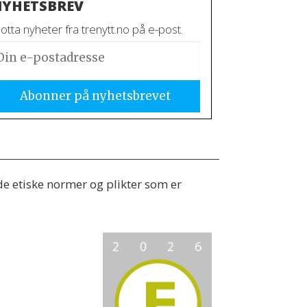
YHETSBREV
tta nyheter fra trenytt.no på e-post.
 de etiske normer og plikter som er