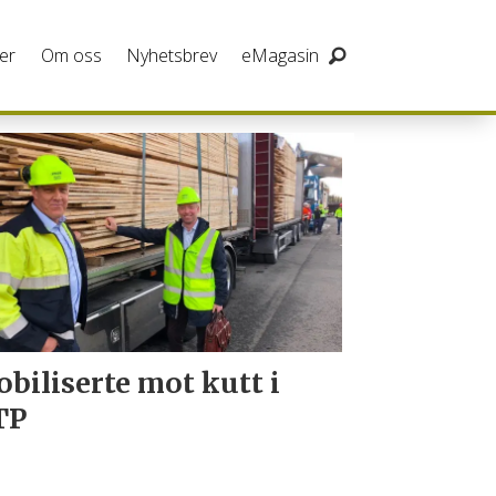
er
Om oss
Nyhetsbrev
eMagasin
biliserte mot kutt i
TP