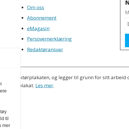
N
Om oss
Mo
Abonnement
eMagasin
Persovernerklæring
Redaktøransvar
tter Redaktørplakaten, og legger til grunn for sitt arbeid
i
 Varsom-plakat.
Les mer
.
vere
ktøy
d til
es mer