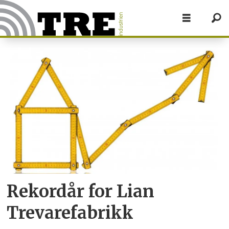
Tag:
lian
trevarefabrikk
Rekordår for Lian
Trevarefabrikk