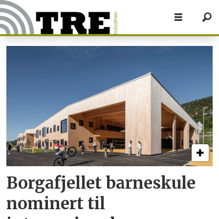
Tag:
borgafjellet
barneskule
Borgafjellet barneskule
nominert til