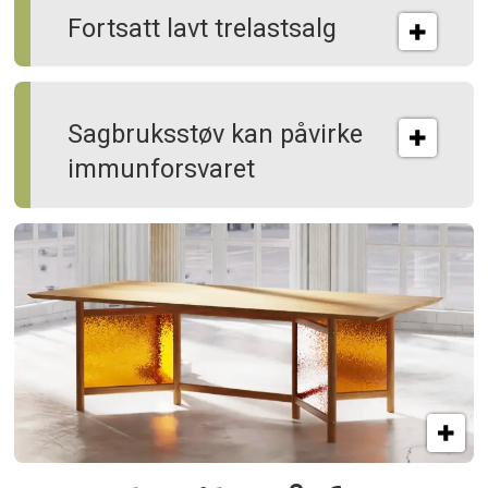
Fortsatt lavt trelastsalg
Sagbruksstøv kan på­virke
immun­forsvaret