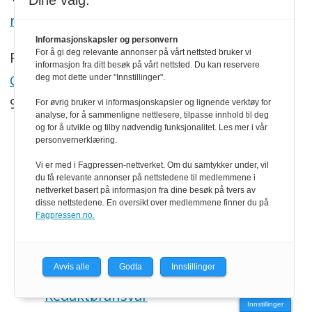
Dine valg:
redaksjonen@trenytt.no
Informasjonskapsler og personvern
For å gi deg relevante annonser på vårt nettsted bruker vi
Redaktør:
informasjon fra ditt besøk på vårt nettsted. Du kan reservere
Georg Mathisen
deg mot dette under "Innstillinger".
90 93 28 97
For øvrig bruker vi informasjonskapsler og lignende verktøy for
analyse, for å sammenligne nettlesere, tilpasse innhold til deg
og for å utvikle og tilby nødvendig funksjonalitet. Les mer i vår
personvernerklæring.
SNARVEIER
Vi er med i Fagpressen-nettverket. Om du samtykker under, vil
Om oss
du få relevante annonser på nettstedene til medlemmene i
nettverket basert på informasjon fra dine besøk på tvers av
Abonnement
disse nettstedene. En oversikt over medlemmene finner du på
Fagpressen.no.
eMagasin
Persovernerklæring
Avvis alle
Godta
Innstillinger
Redaktøransvar
Innstillinger