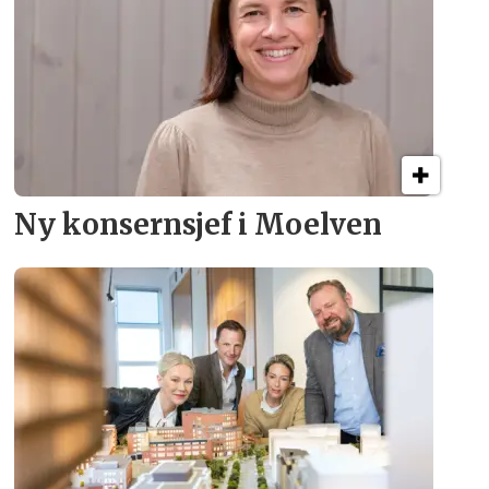
Ny konsern­sjef i Moelven