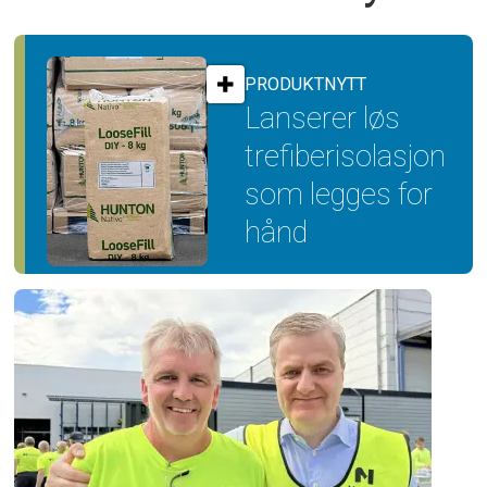
PRODUKTNYTT
Lanserer løs
trefiber­isolasjon
som legges for
hånd