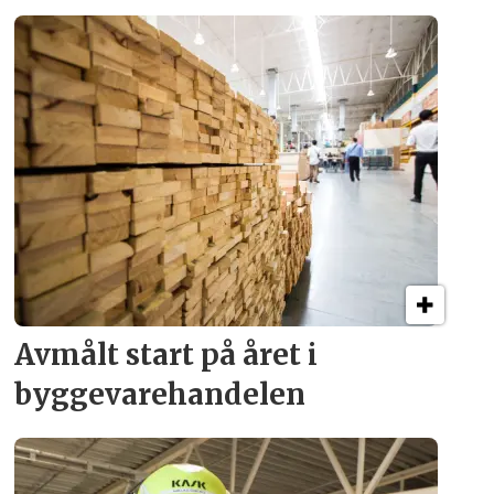
Avmålt start på året i
byggevare­handelen