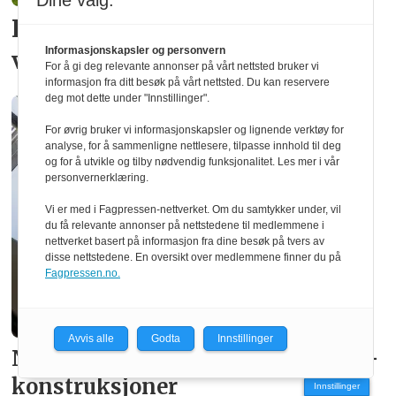
Dine valg:
Håper nye treslag kan
Informasjonskapsler og personvern
videreutvikle limtre
For å gi deg relevante annonser på vårt nettsted bruker vi
informasjon fra ditt besøk på vårt nettsted. Du kan reservere
deg mot dette under "Innstillinger".
For øvrig bruker vi informasjonskapsler og lignende verktøy for
analyse, for å sammenligne nettlesere, tilpasse innhold til deg
og for å utvikle og tilby nødvendig funksjonalitet. Les mer i vår
personvernerklæring.
Vi er med i Fagpressen-nettverket. Om du samtykker under, vil
du få relevante annonser på nettstedene til medlemmene i
nettverket basert på informasjon fra dine besøk på tvers av
disse nettstedene. En oversikt over medlemmene finner du på
Fagpressen.no.
Avvis alle
Godta
Innstillinger
Nytt verktøy sammenligner bære­
konstruksjoner
Innstillinger