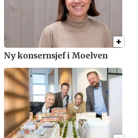
Ny konsern­sjef i Moelven