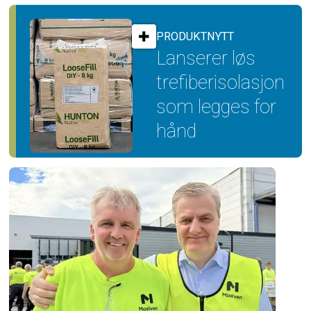
PRODUKTNYTT
Lanserer løs
trefiber­isolasjon
som legges for
hånd