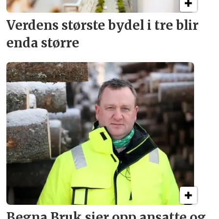
Verdens største bydel
i tre blir
enda større
Begna Bruk sier opp
ansatte og