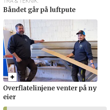
TRÄ & TEKNIK:
Båndet går på luftpute
Overflate­linjene venter på ny
eier