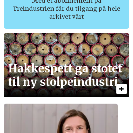
Med et abonnement på
Treindustrien får du tilgang på hele
arkivet vårt
Hakkespett ga støtet
til ny stolpe­industri