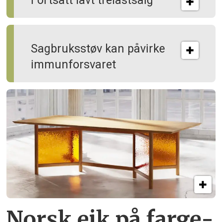
Fortsatt lavt trelastsalg
Sagbruksstøv kan på­virke
immun­forsvaret
Norsk eik på farge­