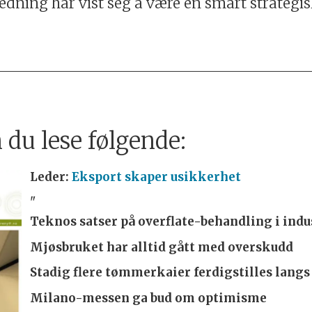
dning har vist seg å være en smart strategi
 du lese følgende:
Leder:
Eksport skaper usikkerhet
"
Teknos satser på overflate-behandling i ind
Mjøsbruket har alltid gått med overskudd
Stadig flere tømmerkaier ferdigstilles langs
Milano-messen ga bud om optimisme