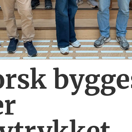
orsk bygg
er
vtrykket