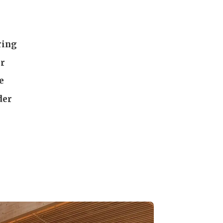
ring
er
e
der