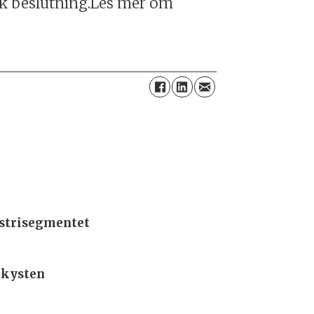
sk beslutning.Les mer om
ustrisegmentet
 kysten