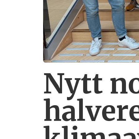
Nytt n
halver
klimaa