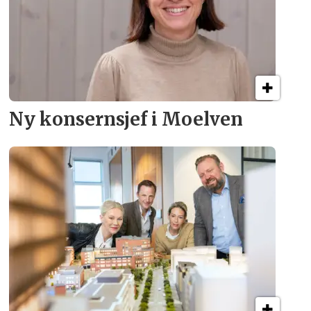
Ny konsern­sjef i Moelven