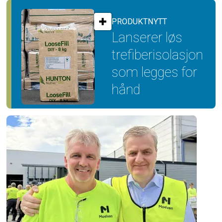
PRODUKTNYTT
Lanserer løs
trefiber­isolasjon
som legges for
hånd