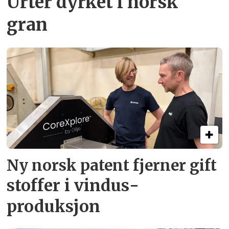
Urter dyrket i norsk
gran
Ny norsk patent fjerner gift­
stoffer i vindus­
produksjon