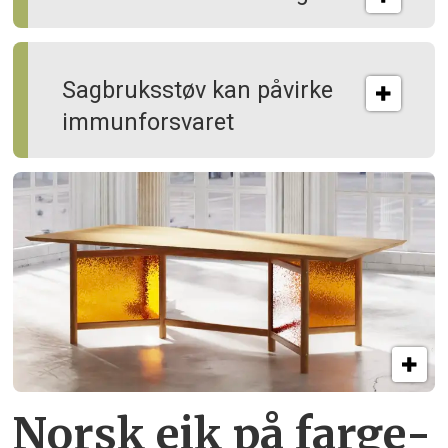
Sagbruksstøv kan på­virke
immun­forsvaret
Norsk eik på farge­