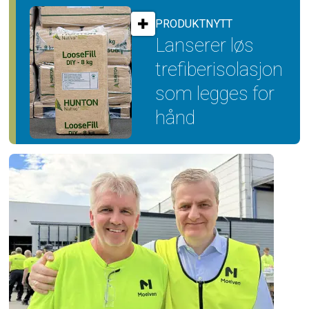
PRODUKTNYTT
Lanserer løs
trefiber­isolasjon
som legges for
hånd