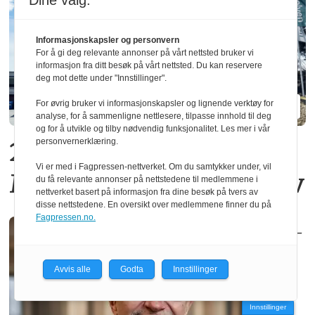
Dine valg:
Informasjonskapsler og personvern
For å gi deg relevante annonser på vårt nettsted bruker vi
informasjon fra ditt besøk på vårt nettsted. Du kan reservere
deg mot dette under "Innstillinger".
For øvrig bruker vi informasjonskapsler og lignende verktøy for
analyse, for å sammenligne nettlesere, tilpasse innhold til deg
og for å utvikle og tilby nødvendig funksjonalitet. Les mer i vår
personvernerklæring.
20 operatører må gå fra
Vi er med i Fagpressen-nettverket. Om du samtykker under, vil
Moelven Limtre i Moelv
du få relevante annonser på nettstedene til medlemmene i
nettverket basert på informasjon fra dine besøk på tvers av
disse nettstedene. En oversikt over medlemmene finner du på
Fagpressen.no.
–
Avvis alle
Godta
Innstillinger
Innstillinger