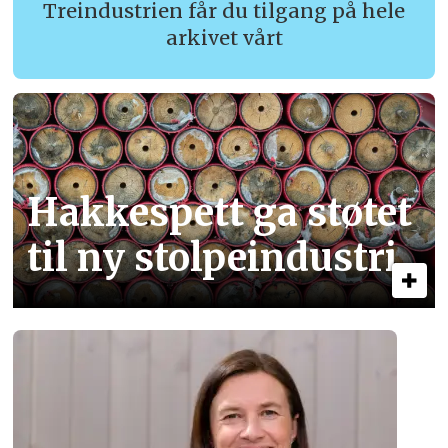
Treindustrien får du tilgang på hele
arkivet vårt
Hakkespett ga støtet
til ny stolpe­industri