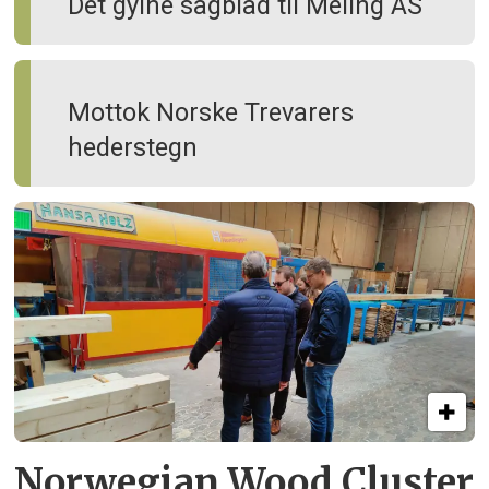
Det gylne sagblad til Meling AS
Mottok Norske Trevarers
hederstegn
Norwegian Wood Cluster