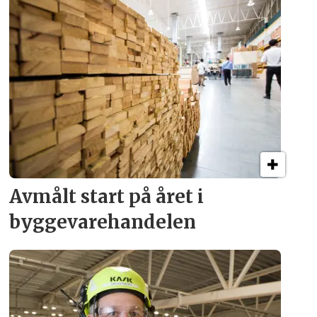
Avmålt start på året i
byggevare­handelen