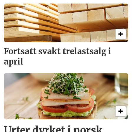
Fortsatt svakt
trelastsalg i
april
Urter dyrket i norsk