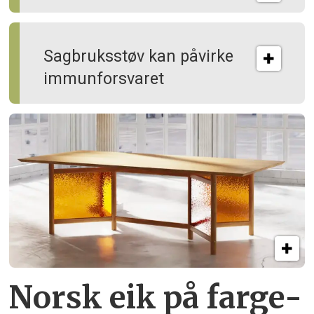
Sagbruksstøv kan på­virke
immun­forsvaret
Norsk eik på farge­