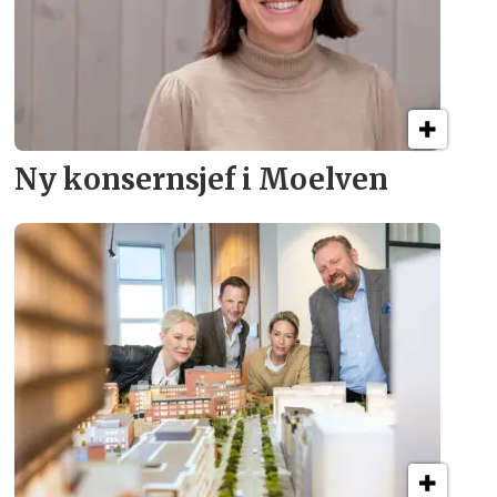
Ny konsern­sjef i Moelven