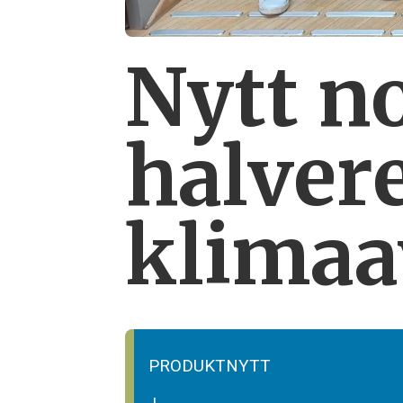
Nytt n
halver
klimaa
PRODUKTNYTT