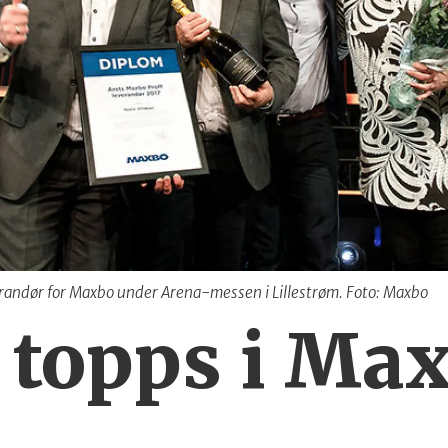
verandør for Maxbo under Arena-messen i Lillestrøm. Foto: Maxbo
l topps i Ma