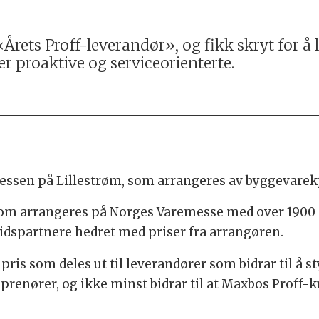
«Årets Proff-leverandør», og fikk skryt for å
r proaktive og serviceorienterte.
essen på Lillestrøm, som arrangeres av byggevare
som arrangeres på Norges Varemesse med over 1900 
dspartnere hedret med priser fra arrangøren.
ris som deles ut til leverandører som bidrar til å 
renører, og ikke minst bidrar til at Maxbos Proff-k