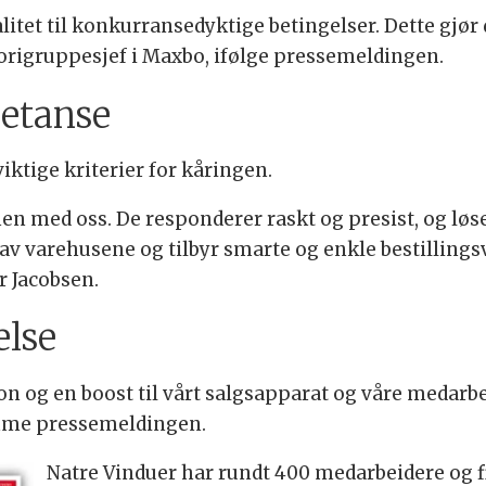
litet til konkurransedyktige betingelser. Dette gjør
gorigruppesjef i Maxbo, ifølge pressemeldingen.
etanse
tige kriterier for kåringen.
en med oss. De responderer raskt og presist, og løs
av varehusene og tilbyr smarte og enkle bestillingsv
r Jacobsen.
else
on og en boost til vårt salgsapparat og våre medarbe
amme pressemeldingen.
Natre Vinduer har rundt 400 medarbeidere og fi