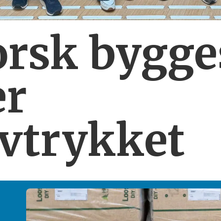
orsk bygg
er
vtrykket