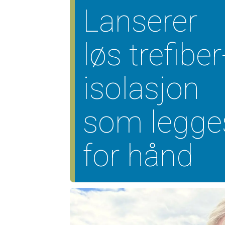
Lanserer
løs trefiber
isolasjon
som legge
for hånd