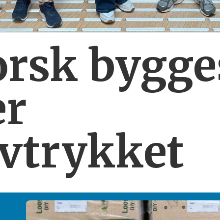
orsk bygg
er
vtrykket