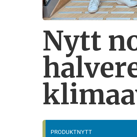
Nytt n
halver
klimaa
PRODUKTNYTT