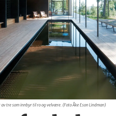
 av tre som innbyr til ro og velvære. (Foto Åke Eson Lindman)