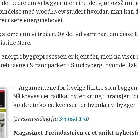
det bedre om vi bygger mer i tre; det gjør også miljø
forbindelse med Wood2New studert hvordan man kan 
å redusere energibehovet.
større enn vi trodde. Og det vil være rart om disse 
ristine Nore.
energi i byggeprosessen er kjent før, men nå viser d
r trehusene i Strandparken i Sundbyberg, hvor det fa
– Argumentene for å velge limtre som byggemate
Nå kreves det radikal nytenkning i bransjen f
konkrete konsekvenser for hvordan vi bygger, s
(Pressemelding fra
Svänskt Trä
)
Magasinet Treindustrien er et unikt nyhetsf