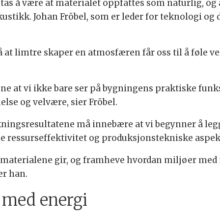
tas å være at materialet oppfattes som naturlig, og 
ustikk. Johan Fröbel, som er leder for teknologi og d
 at limtre skaper en atmosfæren får oss til å føle v
nne at vi ikke bare ser på bygningens praktiske fun
else og velvære, sier Fröbel.
ningsresultatene må innebære at vi begynner å leg
ge ressurseffektivitet og produksjonstekniske aspek
e materialene gir, og framheve hvordan miljøer med
er han.
 med energi