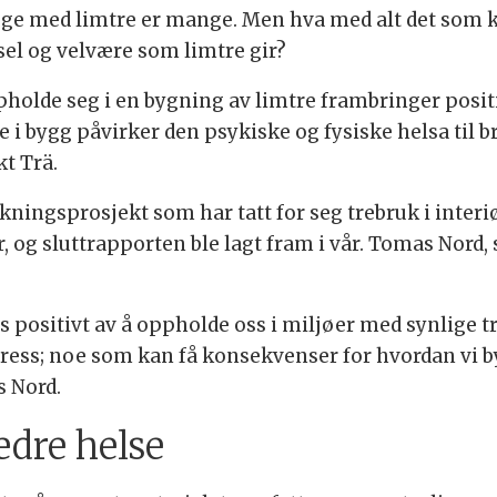
gge med limtre er mange. Men hva med alt det som 
sel og velvære som limtre gir?
pholde seg i en bygning av limtre frambringer positiv
re i bygg påvirker den psykiske og fysiske helsa til 
kt Trä.
kningsprosjekt som har tatt for seg trebruk i interi
, og sluttrapporten ble lagt fram i vår. Tomas Nord, 
s positivt av å oppholde oss i miljøer med synlige tr
stress; noe som kan få konsekvenser for hvordan vi
s Nord.
edre helse