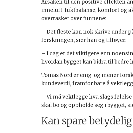
Årsaken til den positive effekten an
inneluft, fuktbalanse, komfort og ak
overrasket over funnene:
– Det fleste kan nok skrive under på
forskningen, sier han og tilføyer:
– I dag er det viktigere enn noensi
hvordan bygget kan bidra til bedre h
Tomas Nord er enig, og mener forsk
kundeverdi, framfor bare å vektleg
– Vi må vektlegge hva slags følels
skal bo og oppholde seg i bygget, si
Kan spare betydelig