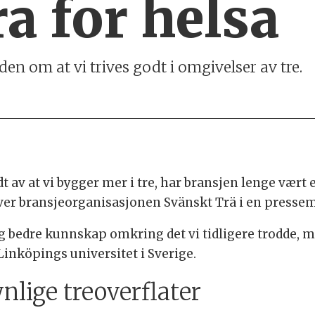
ra for helsa
en om at vi trives godt i omgivelser av tre.
t av at vi bygger mer i tre, har bransjen lenge vær
iver bransjeorganisasjonen Svänskt Trä i en presse
og bedre kunnskap omkring det vi tidligere trodde, 
inköpings universitet i Sverige.
nlige treoverflater