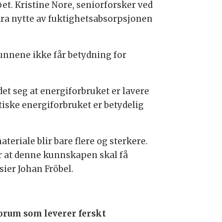
et. Kristine Nore, seniorforsker ved
dra nytte av fuktighetsabsorpsjonen
funnene ikke får betydning for
et seg at energiforbruket er lavere
ktiske energiforbruket er betydelig
riale blir bare flere og sterkere.
or at denne kunnskapen skal få
ier Johan Fröbel.
orum som leverer ferskt