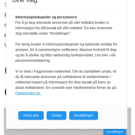
Dine valg:
Treindustrien og trenytt.no redigeres etter
Redaktørplakaten, og legger til grunn for
Informasjonskapsler og personvern
For å gi deg relevante annonser på vårt nettsted bruker vi
sitt arbeid de etiske normer og plikter som
informasjon fra ditt besøk på vårt nettsted. Du kan reservere
er formulert i Norsk Presseforbunds Vær
deg mot dette under "Innstillinger".
Varsom-plakat.
Les mer
.
For øvrig bruker vi informasjonskapsler og lignende verktøy for
analyse, for å sammenligne nettlesere, tilpasse innhold til deg
og for å utvikle og tilby nødvendig funksjonalitet. Les mer i vår
personvernerklæring.
Vi er med i Fagpressen-nettverket. Om du samtykker under, vil
du få relevante annonser på nettstedene til medlemmene i
nettverket basert på informasjon fra dine besøk på tvers av
disse nettstedene. En oversikt over medlemmene finner du på
Fagpressen.no.
Avvis alle
Godta
Innstillinger
Innstillinger