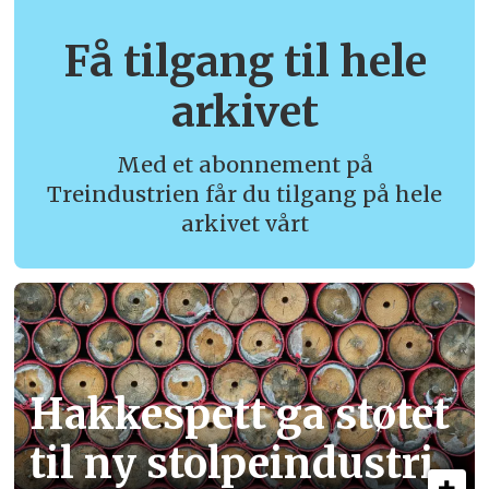
Få tilgang til hele
arkivet
Med et abonnement på
Treindustrien får du tilgang på hele
arkivet vårt
Hakkespett ga støtet
til ny stolpe­industri