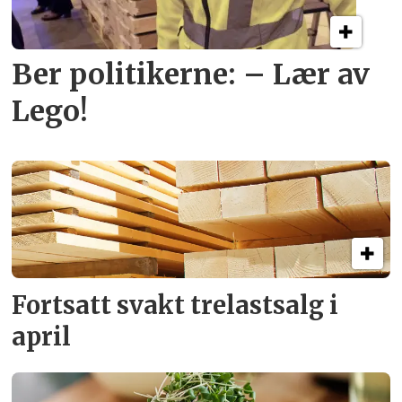
Ber politikerne: – Lær av
Lego!
Fortsatt svakt
trelastsalg i
april