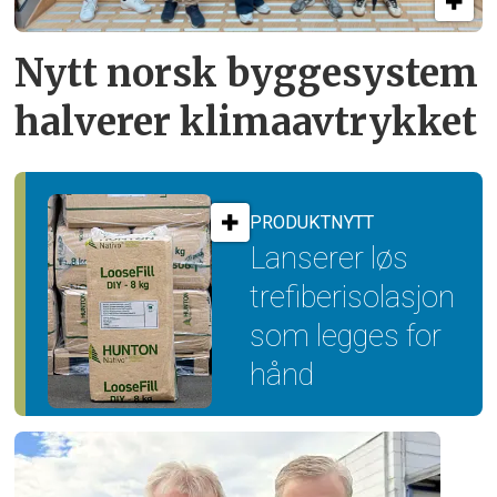
Nytt norsk byggesystem
halverer klimaavtrykket
PRODUKTNYTT
Lanserer løs
trefiber­isolasjon
som legges for
hånd