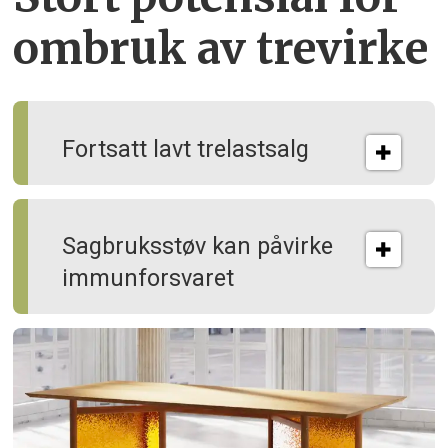
ombruk av tre­virke
Fortsatt lavt trelastsalg
Sagbruksstøv kan på­virke
immun­forsvaret