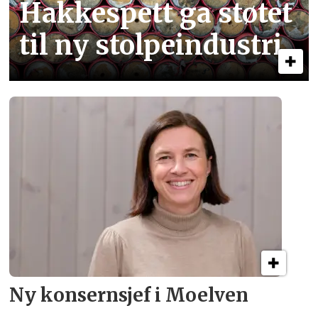
Hakkespett ga støtet
til ny stolpe­industri
Ny konsern­sjef i Moelven