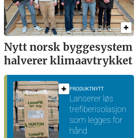
Nytt norsk byggesystem
halverer klimaavtrykket
PRODUKTNYTT
Lanserer løs
trefiber­isolasjon
som legges for
hånd