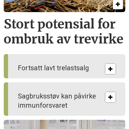
Stort potensial for
ombruk av tre­virke
Fortsatt lavt trelastsalg
Sagbruksstøv kan på­virke
immun­forsvaret