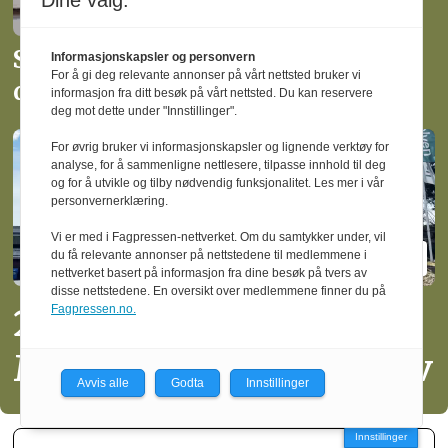
Dine valg:
Slutter som administrerende
Informasjonskapsler og personvern
For å gi deg relevante annonser på vårt nettsted bruker vi
direktør i Moelven Limtre
informasjon fra ditt besøk på vårt nettsted. Du kan reservere
deg mot dette under "Innstillinger".
For øvrig bruker vi informasjonskapsler og lignende verktøy for
analyse, for å sammenligne nettlesere, tilpasse innhold til deg
og for å utvikle og tilby nødvendig funksjonalitet. Les mer i vår
personvernerklæring.
Vi er med i Fagpressen-nettverket. Om du samtykker under, vil
du få relevante annonser på nettstedene til medlemmene i
nettverket basert på informasjon fra dine besøk på tvers av
disse nettstedene. En oversikt over medlemmene finner du på
20 operatører må gå fra
Fagpressen.no.
Moelven Limtre i Moelv
Avvis alle
Godta
Innstillinger
Innstillinger