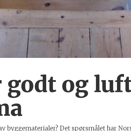
r godt og luf
ma
v byggematerialer? Det spørsmålet har Norsk T