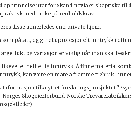
 opprinnelse utenfor Skandinavia er skeptiske til 
 upraktisk med tanke på renholdskrav.
rderes disse annerledes enn private hjem.
som påtatt, og gir et uprofesjonelt inntrykk i offen
arge, lukt og variasjon er viktig når man skal beskr
kevel et helhetlig inntrykk. Å finne materialkomb
nntrykk, kan være en måte å fremme trebruk i innemi
k Informasjon tilknyttet forskningsprosjektet ”Psyc
ien, Norges Skogeierforbund, Norske Trevarefabrikk
rosjektleder).