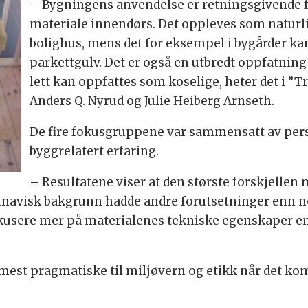
– Bygningens anvendelse er retningsgivende f
materiale innendørs. Det oppleves som naturlig
bolighus, mens det for eksempel i bygårder ka
parkettgulv. Det er også en utbredt oppfatning
lett kan oppfattes som koselige, heter det i ”T
Anders Q. Nyrud og Julie Heiberg Arnseth.
De fire fokusgruppene var sammensatt av pers
byggrelatert erfaring.
– Resultatene viser at den største forskjellen
inavisk bakgrunn hadde andre forutsetninger enn 
fokusere mer på materialenes tekniske egenskaper en
est pragmatiske til miljøvern og etikk når det kom