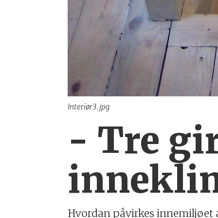
Interiør3.jpg
- Tre gi
innekli
Hvordan påvirkes innemiljøet a