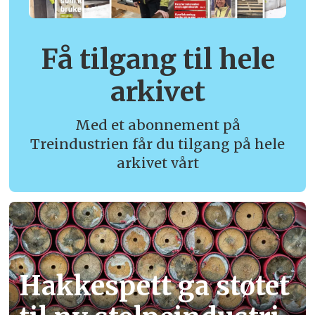
Få tilgang til hele
arkivet
Med et abonnement på
Treindustrien får du tilgang på hele
arkivet vårt
Hakkespett ga støtet