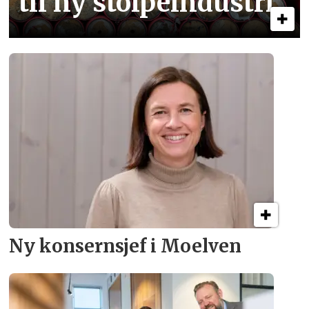
til ny stolpe­industri
Ny konsern­sjef i Moelven