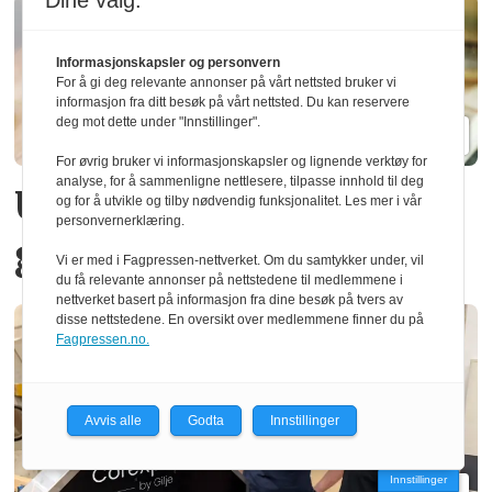
Dine valg:
Informasjonskapsler og personvern
For å gi deg relevante annonser på vårt nettsted bruker vi
informasjon fra ditt besøk på vårt nettsted. Du kan reservere
deg mot dette under "Innstillinger".
For øvrig bruker vi informasjonskapsler og lignende verktøy for
analyse, for å sammenligne nettlesere, tilpasse innhold til deg
Urter dyrket i norsk
og for å utvikle og tilby nødvendig funksjonalitet. Les mer i vår
personvernerklæring.
gran
Vi er med i Fagpressen-nettverket. Om du samtykker under, vil
du få relevante annonser på nettstedene til medlemmene i
nettverket basert på informasjon fra dine besøk på tvers av
disse nettstedene. En oversikt over medlemmene finner du på
Fagpressen.no.
Avvis alle
Godta
Innstillinger
Innstillinger