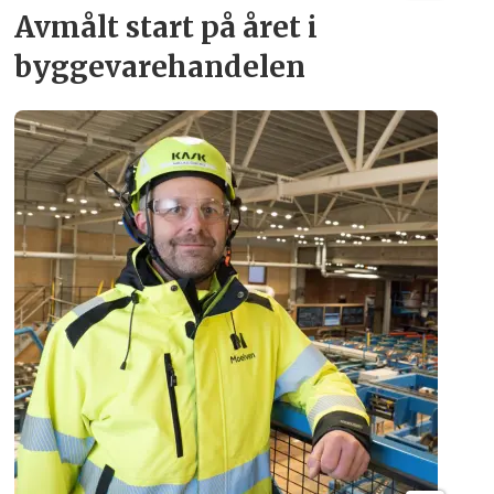
Avmålt start på året i
byggevare­handelen