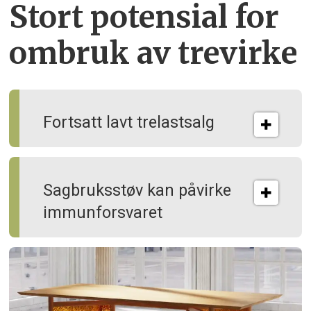
Stort potensial for
ombruk av tre­virke
Fortsatt lavt trelastsalg
Sagbruksstøv kan på­virke
immun­forsvaret