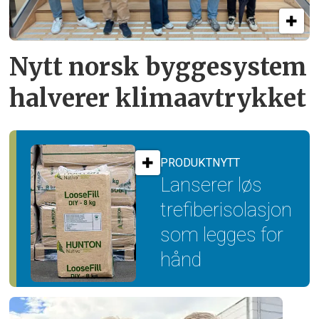
Nytt norsk byggesystem
halverer klimaavtrykket
PRODUKTNYTT
Lanserer løs
trefiber­isolasjon
som legges for
hånd