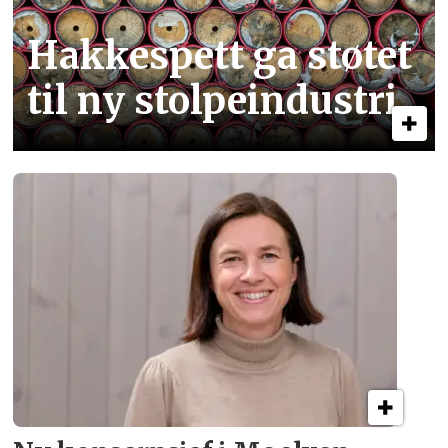
Hakkespett ga støtet
til ny stolpe­industri