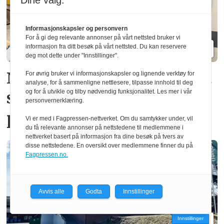
Dine valg:
Informasjonskapsler og personvern
For å gi deg relevante annonser på vårt nettsted bruker vi
informasjon fra ditt besøk på vårt nettsted. Du kan reservere
deg mot dette under "Innstillinger".
Ny norsk patent fjerner gift­
For øvrig bruker vi informasjonskapsler og lignende verktøy for
analyse, for å sammenligne nettlesere, tilpasse innhold til deg
og for å utvikle og tilby nødvendig funksjonalitet. Les mer i vår
stoffer i vindus­
personvernerklæring.
produksjon
Vi er med i Fagpressen-nettverket. Om du samtykker under, vil
du få relevante annonser på nettstedene til medlemmene i
nettverket basert på informasjon fra dine besøk på tvers av
disse nettstedene. En oversikt over medlemmene finner du på
Fagpressen.no.
Avvis alle
Godta
Innstillinger
Innstillinger