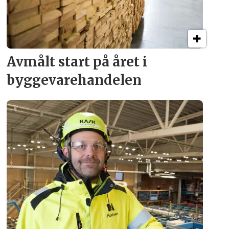
Avmålt start på året i
byggevare­handelen