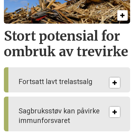
Stort potensial for
ombruk av tre­virke
Fortsatt lavt trelastsalg
Sagbruksstøv kan på­virke
immun­forsvaret