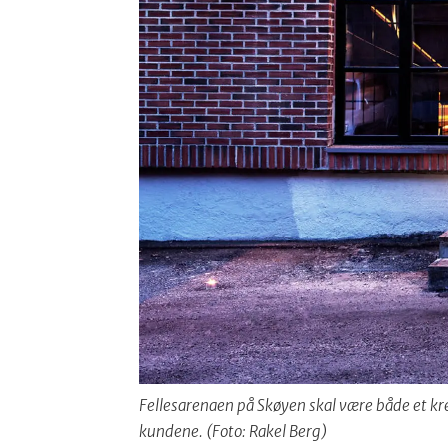
Fellesarenaen på Skøyen skal være både et kre
kundene. (Foto: Rakel Berg)