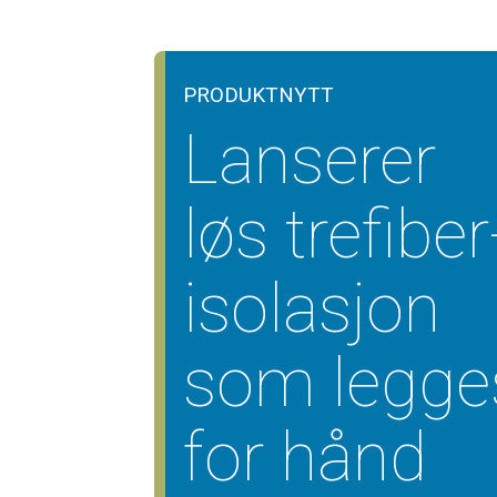
PRODUKTNYTT
Lanserer
løs trefiber
isolasjon
som legge
for hånd