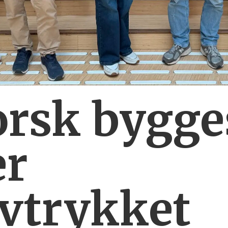
orsk bygg
er
vtrykket