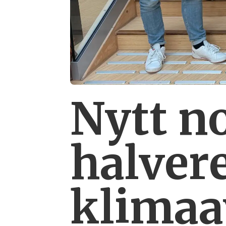
Nytt n
halver
klimaa