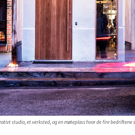
ativt studio, et verksted, og en møteplass hvor de fire bedriftene