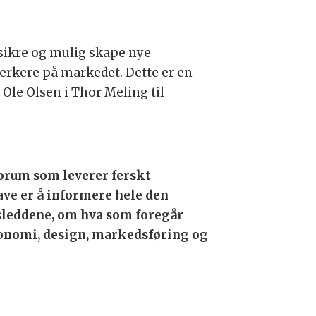
 sikre og mulig skape nye
 sterkere på markedet. Dette er en
r Ole Olsen i Thor Meling til
orum som leverer ferskt
ave er å informere hele den
leddene, om hva som foregår
onomi, design, markedsføring og