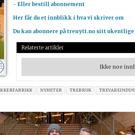
- Eller bestill abonnement
Her får du et innblikk i hva vi skriver om
Du kan abonnere på trenytt.no sitt ukentlige
Relaterte artikler
Ikke noe inn
EKKERFABRIKK
NYHETER
TREBRUK
TREVAREINDUS