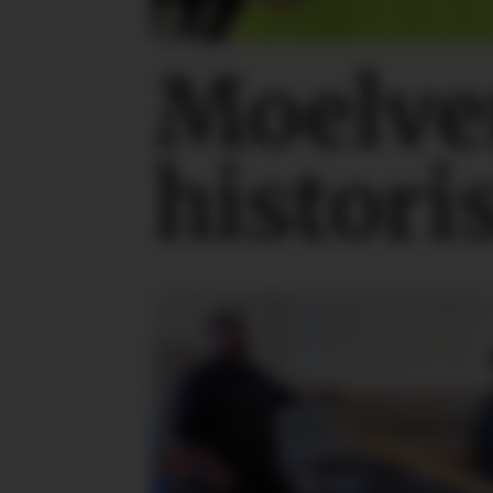
Moelve
histori