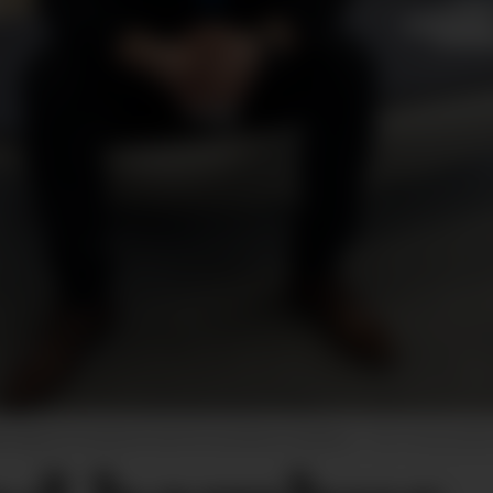
ippsnøytral steinbenk med terrassebord i bambus.
Foto: Georg Mat