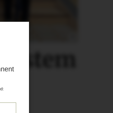
esystem
nnent
ud: