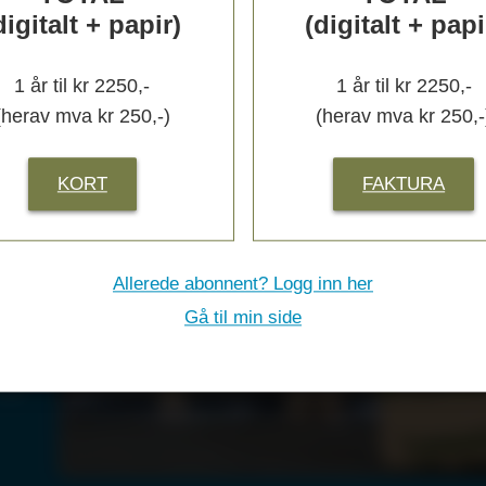
digitalt + papir)
(digitalt + papi
1 år til kr 2250,-
1 år til kr 2250,-
(herav mva kr 250,-)
(herav mva kr 250,-
KORT
FAKTURA
­
Allerede abonnent? Logg inn her
Gå til min side
s