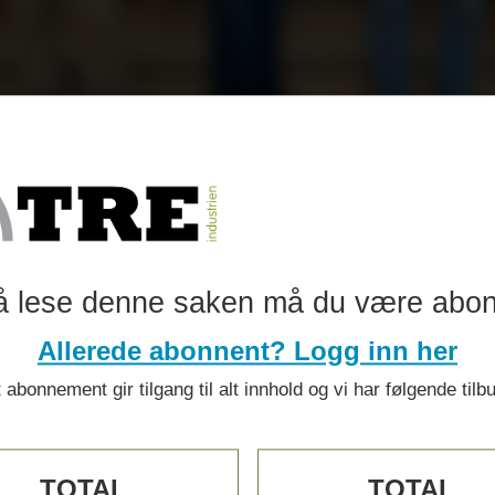
orsk bygg
å lese denne saken må du være abo
er
Allerede abonnent? Logg inn her
 abonnement gir tilgang til alt innhold og vi har følgende tilb
vtrykket
TOTAL
TOTAL