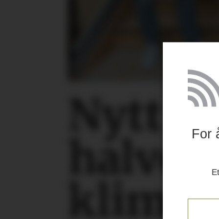
Nytt n
For 
halver
Et
klimaa