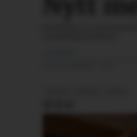
Nytt m
Resirkulert tre og hurtigv
utemøbelprodusenter.
Georg
Mathisen
21.02.2024 - 12:42
PUBLISERT
NYHETER
TREBRUK
BAMBUS