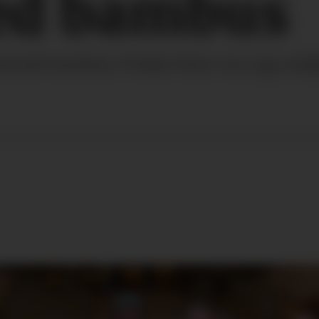
ed bambus
oksende bambus. Polske Fulco tar opp m