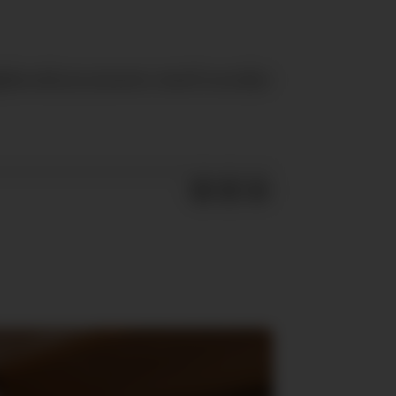
iljøkonkurransen med norske