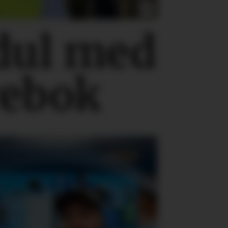
dul med
rebok