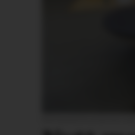
Michal Figaszewski har tatt plass på en utsl