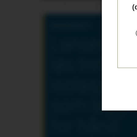
(
PRODUKTNYTT
Lanserer
løs trefiber
isolasjon
som legge
for hånd