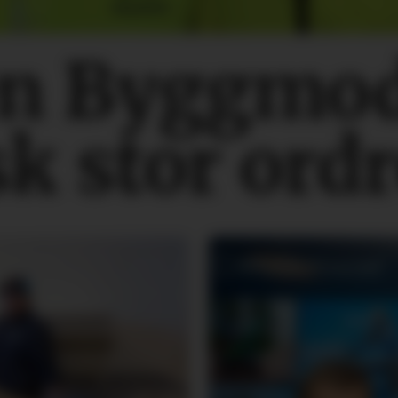
n Byggmo
sk stor ord