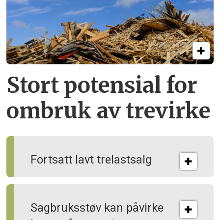
Stort potensial for
ombruk av tre­virke
Fortsatt lavt trelastsalg
Sagbruksstøv kan på­virke