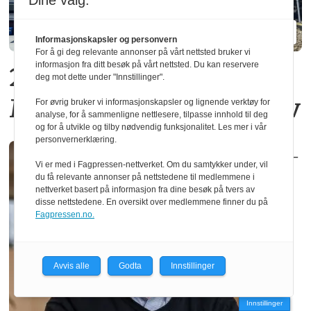
Dine valg:
Informasjonskapsler og personvern
For å gi deg relevante annonser på vårt nettsted bruker vi
informasjon fra ditt besøk på vårt nettsted. Du kan reservere
20 operatører må gå fra
deg mot dette under "Innstillinger".
Moelven Limtre i Moelv
For øvrig bruker vi informasjonskapsler og lignende verktøy for
analyse, for å sammenligne nettlesere, tilpasse innhold til deg
og for å utvikle og tilby nødvendig funksjonalitet. Les mer i vår
personvernerklæring.
–
Vi er med i Fagpressen-nettverket. Om du samtykker under, vil
du få relevante annonser på nettstedene til medlemmene i
nettverket basert på informasjon fra dine besøk på tvers av
disse nettstedene. En oversikt over medlemmene finner du på
Fagpressen.no.
Avvis alle
Godta
Innstillinger
Innstillinger