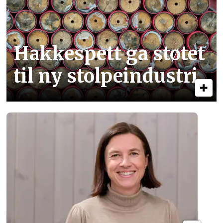
Hakkespett ga støtet
til ny stolpe­industri