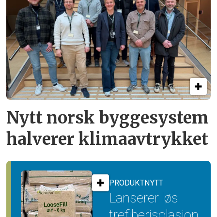
Nytt norsk byggesystem
halverer klimaavtrykket
PRODUKTNYTT
Lanserer løs
trefiber­isolasjon