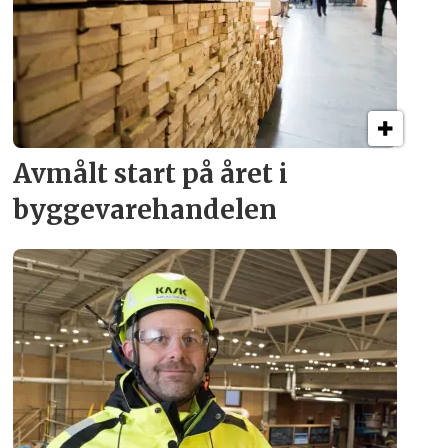
Avmålt start på året i
byggevare­handelen