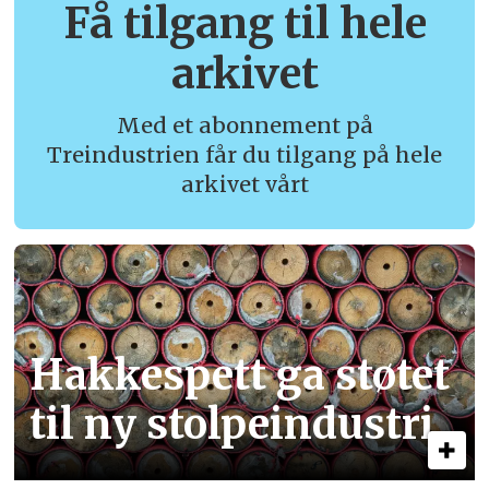
Få tilgang til hele
arkivet
Med et abonnement på
Treindustrien får du tilgang på hele
arkivet vårt
Hakkespett ga støtet
til ny stolpe­industri