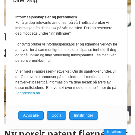
Dine valg:
Informasjonskapsler og personvern
For å gi deg relevante annonser på vårt nettsted bruker vi
informasjon fra ditt besøk på vårt nettsted. Du kan reservere
Urter dyrket i norsk
deg mot dette under "Innstillinger".
For øvrig bruker vi informasjonskapsler og lignende verktøy for
gran
analyse, for å sammenligne nettlesere, tilpasse innhold til deg
og for å utvikle og tilby nødvendig funksjonalitet. Les mer i vår
personvernerklæring.
Vi er med i Fagpressen-nettverket. Om du samtykker under, vil
du få relevante annonser på nettstedene til medlemmene i
nettverket basert på informasjon fra dine besøk på tvers av
disse nettstedene. En oversikt over medlemmene finner du på
Fagpressen.no.
Avvis alle
Godta
Innstillinger
Ny norsk patent fjerner gift­
Innstillinger