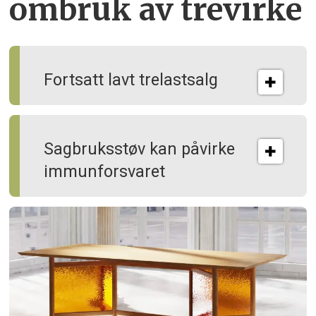
ombruk av tre­virke
Fortsatt lavt trelastsalg
Sagbruksstøv kan på­virke
immun­forsvaret