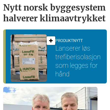
Nytt norsk byggesystem
halverer klimaavtrykket
PRODUKTNYTT
Lanserer løs
trefiber­isolasjon
som legges for
hånd