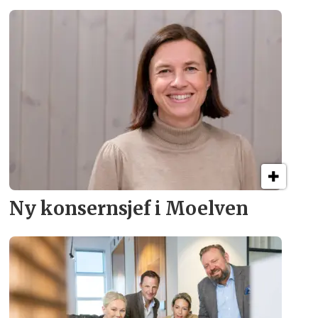
Ny konsern­sjef i Moelven