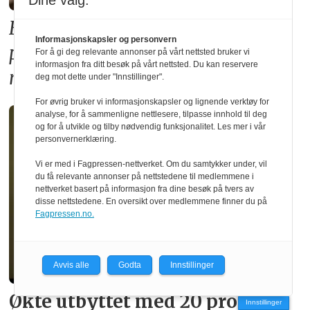
Dine valg:
Forslaget til ny TEK17-forskrift
Informasjonskapsler og personvern
premierer betong på bekostning av
For å gi deg relevante annonser på vårt nettsted bruker vi
informasjon fra ditt besøk på vårt nettsted. Du kan reservere
norsk skognæring
deg mot dette under "Innstillinger".
For øvrig bruker vi informasjonskapsler og lignende verktøy for
analyse, for å sammenligne nettlesere, tilpasse innhold til deg
og for å utvikle og tilby nødvendig funksjonalitet. Les mer i vår
personvernerklæring.
Vi er med i Fagpressen-nettverket. Om du samtykker under, vil
du få relevante annonser på nettstedene til medlemmene i
nettverket basert på informasjon fra dine besøk på tvers av
disse nettstedene. En oversikt over medlemmene finner du på
Fagpressen.no.
Avvis alle
Godta
Innstillinger
Økte utbyttet med 20 prosent
Innstillinger