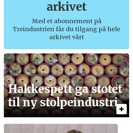
arkivet
Med et abonnement på
Treindustrien får du tilgang på hele
arkivet vårt
Hakkespett ga støtet
til ny stolpe­industri