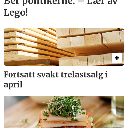
Ber politikerne: – Lær av
Lego!
Fortsatt svakt
trelastsalg i
april