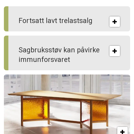
Fortsatt lavt trelastsalg
Sagbruksstøv kan på­virke
immun­forsvaret