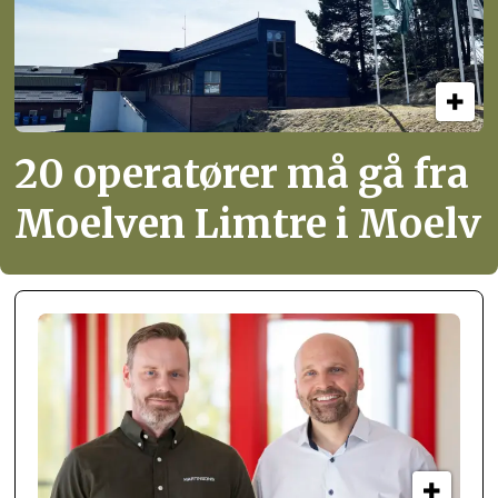
20 operatører må gå fra
Moelven Limtre i Moelv