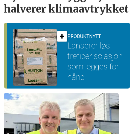
halverer klimaavtrykket
PRODUKTNYTT
Lanserer løs
trefiber­isolasjon
som legges for
hånd