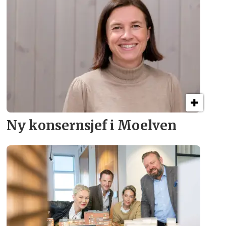
Ny konsern­sjef i Moelven