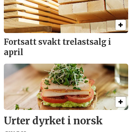
Fortsatt svakt
trelastsalg i
april
Urter dyrket i norsk