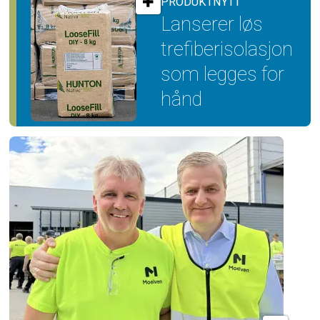
PRODUKTNYTT
Lanserer løs
trefiber­isolasjon
som legges for
hånd