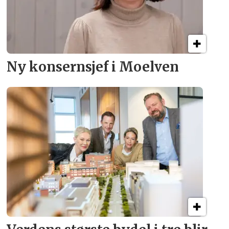
Ny konsern­sjef i Moelven