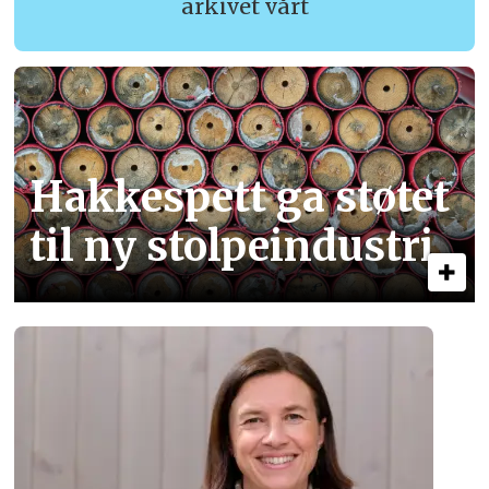
arkivet vårt
Hakkespett ga støtet
til ny stolpe­industri