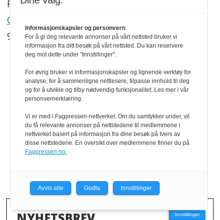
Dine valg:
Redaktør:
Georg Mathisen
Informasjonskapsler og personvern
90 93 28 97
For å gi deg relevante annonser på vårt nettsted bruker vi
informasjon fra ditt besøk på vårt nettsted. Du kan reservere
deg mot dette under "Innstillinger".
SNARVEIER
For øvrig bruker vi informasjonskapsler og lignende verktøy for
analyse, for å sammenligne nettlesere, tilpasse innhold til deg
Om oss
og for å utvikle og tilby nødvendig funksjonalitet. Les mer i vår
personvernerklæring.
Abonnement
Vi er med i Fagpressen-nettverket. Om du samtykker under, vil
du få relevante annonser på nettstedene til medlemmene i
eMagasin
nettverket basert på informasjon fra dine besøk på tvers av
disse nettstedene. En oversikt over medlemmene finner du på
Persovernerklæring
Fagpressen.no.
Redaktøransvar
Avvis alle
Godta
Innstillinger
NYHETSBREV
Innstillinger