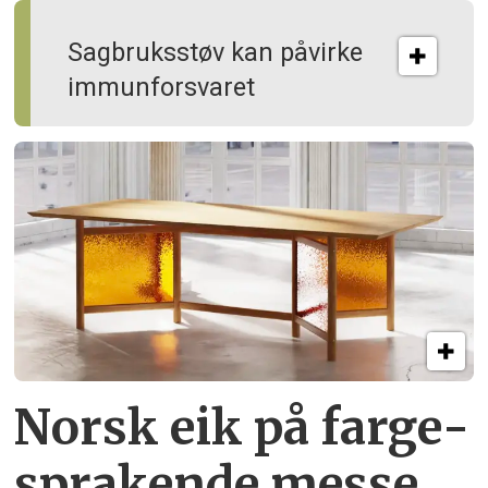
Sagbruksstøv kan på­virke
immun­forsvaret
Norsk eik på farge­
sprakende messe