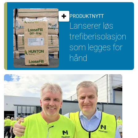
PRODUKTNYTT
Lanserer løs
trefiber­isolasjon
som legges for
hånd