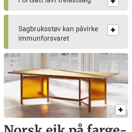
Fortsatt lavt trelastsalg
Sagbruksstøv kan på­virke
immun­forsvaret
Norsk eik på farge­