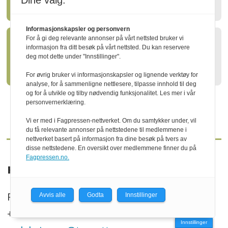
Dine valg:
Ny styreleder i Treindustrien
Informasjonskapsler og personvern
For å gi deg relevante annonser på vårt nettsted bruker vi
informasjon fra ditt besøk på vårt nettsted. Du kan reservere
Slik kan skogen gagne både
deg mot dette under "Innstillinger".
klima og natur
For øvrig bruker vi informasjonskapsler og lignende verktøy for
analyse, for å sammenligne nettlesere, tilpasse innhold til deg
og for å utvikle og tilby nødvendig funksjonalitet. Les mer i vår
personvernerklæring.
Vi er med i Fagpressen-nettverket. Om du samtykker under, vil
du få relevante annonser på nettstedene til medlemmene i
nettverket basert på informasjon fra dine besøk på tvers av
disse nettstedene. En oversikt over medlemmene finner du på
Fagpressen.no.
KONTAKT
P.b. 130, N-2261 Kirkenær
Avvis alle
Godta
Innstillinger
+47 469 41 000
Innstillinger