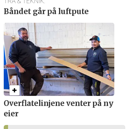
TRÄ & TEKNIK:
Båndet går på luftpute
Overflate­linjene venter på ny
eier