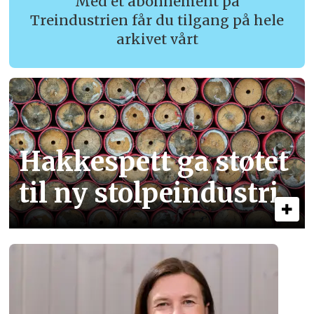
Med et abonnement på
Treindustrien får du tilgang på hele
arkivet vårt
Hakkespett ga støtet
til ny stolpe­industri