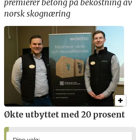
premierer betong på bekostning av
norsk skognæring
Økte utbyttet med 20 prosent