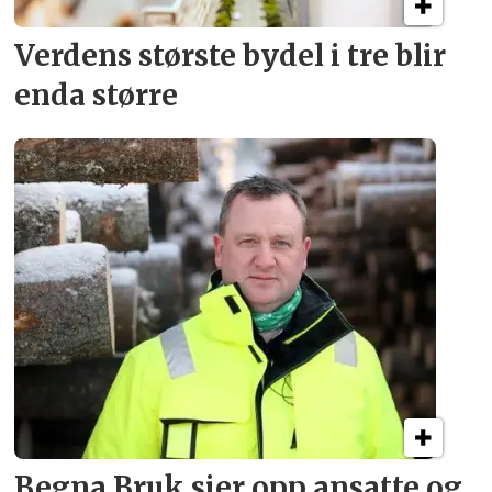
Verdens største bydel
i tre blir
enda større
Begna Bruk sier opp
ansatte og