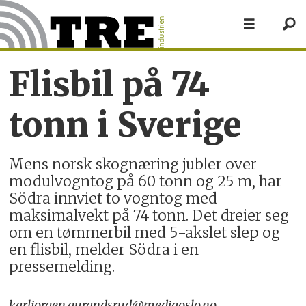
Flisbil på 74
tonn i Sverige
Mens norsk skognæring jubler over
modulvogntog på 60 tonn og 25 m, har
Södra innviet to vogntog med
maksimalvekt på 74 tonn. Det dreier seg
om en tømmerbil med 5-akslet slep og
en flisbil, melder Södra i en
pressemelding.
karljorgen.gurandsrud@mediaoslo.no