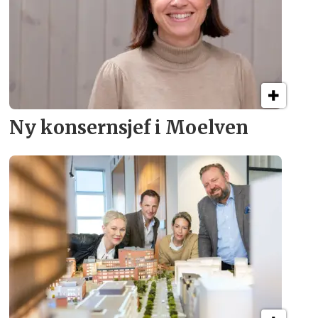
Ny konsern­sjef i Moelven