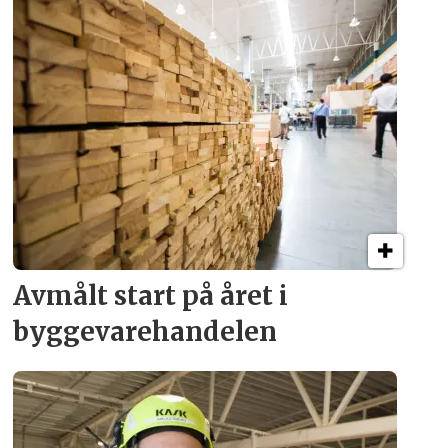
Avmålt start på året i
byggevare­handelen