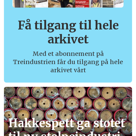
Få tilgang til hele
arkivet
Med et abonnement på
Treindustrien får du tilgang på hele
arkivet vårt
Hakkespett ga støtet