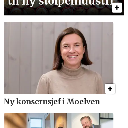
til ny stolpe­industri
Ny konsern­sjef i Moelven