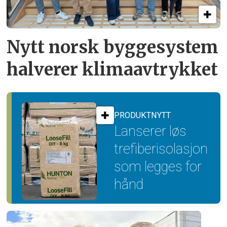
Nytt norsk byggesystem
halverer klimaavtrykket
PRODUKTNYTT
Lanserer løs
trefiber­isolasjon
som legges for
hånd