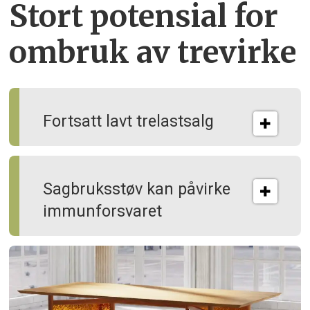
Stort potensial for
ombruk av tre­virke
Fortsatt lavt trelastsalg
Sagbruksstøv kan på­virke
immun­forsvaret