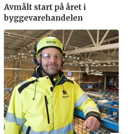
Avmålt start på året i
byggevare­handelen