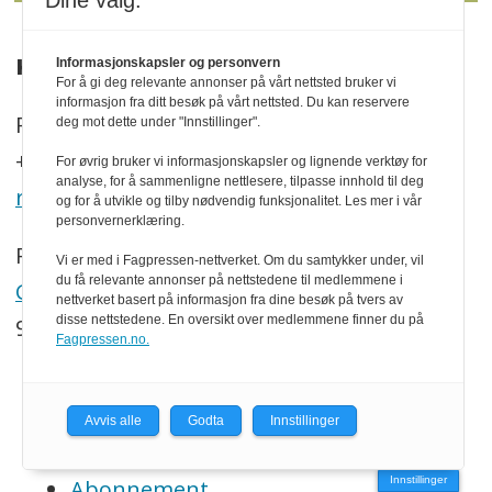
Dine valg:
KONTAKT
Informasjonskapsler og personvern
For å gi deg relevante annonser på vårt nettsted bruker vi
informasjon fra ditt besøk på vårt nettsted. Du kan reservere
P.b. 130, N-2261 Kirkenær
deg mot dette under "Innstillinger".
+47 469 41 000
For øvrig bruker vi informasjonskapsler og lignende verktøy for
analyse, for å sammenligne nettlesere, tilpasse innhold til deg
redaksjonen@trenytt.no
og for å utvikle og tilby nødvendig funksjonalitet. Les mer i vår
personvernerklæring.
Redaktør:
Vi er med i Fagpressen-nettverket. Om du samtykker under, vil
du få relevante annonser på nettstedene til medlemmene i
Georg Mathisen
nettverket basert på informasjon fra dine besøk på tvers av
disse nettstedene. En oversikt over medlemmene finner du på
90 93 28 97
Fagpressen.no.
SNARVEIER
Avvis alle
Godta
Innstillinger
Om oss
Innstillinger
Abonnement