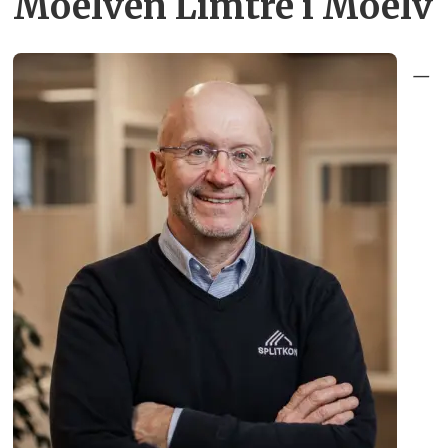
Moelven Limtre i Moelv
–