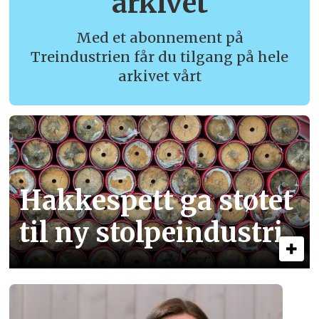
arkivet
Med et abonnement på
Treindustrien får du tilgang på hele
arkivet vårt
Hakkespett ga støtet
til ny stolpe­industri