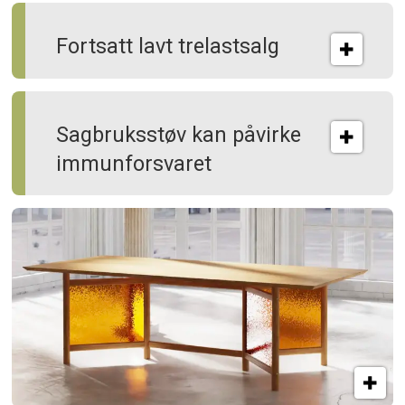
Fortsatt lavt trelastsalg
Sagbruksstøv kan på­virke
immun­forsvaret