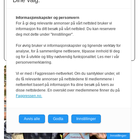
Dine valg:
Martinsons vil ta
Informasjonskapsler og personvern
For å gi deg relevante annonser på vårt nettsted bruker vi
større markeds­
informasjon fra ditt besøk på vårt nettsted. Du kan reservere
deg mot dette under "Innstillinger".
andeler i Norge
For øvrig bruker vi informasjonskapsler og lignende verktøy for
analyse, for å sammenligne nettlesere, tilpasse innhold til deg
og for å utvikle og tilby nødvendig funksjonalitet. Les mer i vår
personvernerklæring.
Vi er med i Fagpressen-nettverket. Om du samtykker under, vil
du få relevante annonser på nettstedene til medlemmene i
nettverket basert på informasjon fra dine besøk på tvers av
disse nettstedene. En oversikt over medlemmene finner du på
Fagpressen.no.
Avvis alle
Godta
Innstillinger
Innstillinger