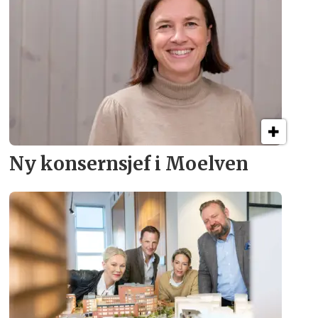
Ny konsern­sjef i Moelven