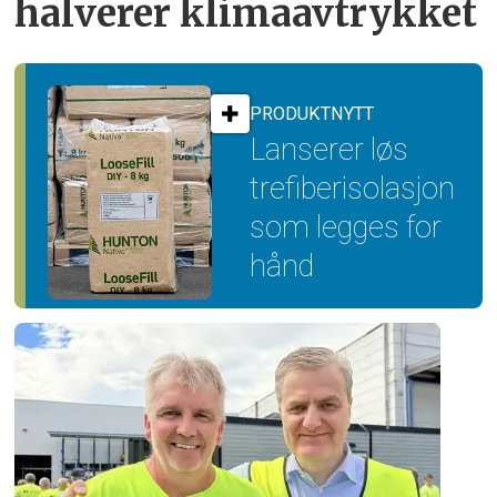
halverer klimaavtrykket
PRODUKTNYTT
Lanserer løs
trefiber­isolasjon
som legges for
hånd