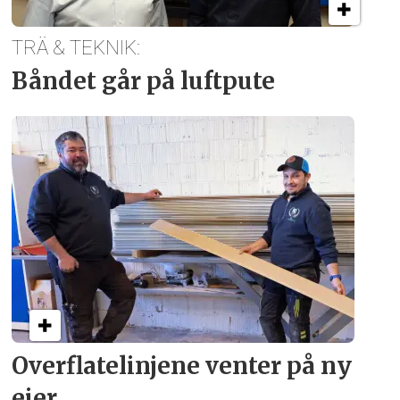
TRÄ & TEKNIK:
Båndet går på luftpute
Overflate­linjene venter på ny
eier