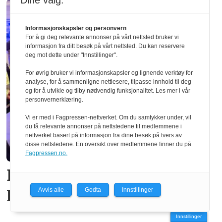
Dine valg:
Informasjonskapsler og personvern
For å gi deg relevante annonser på vårt nettsted bruker vi
informasjon fra ditt besøk på vårt nettsted. Du kan reservere
deg mot dette under "Innstillinger".
For øvrig bruker vi informasjonskapsler og lignende verktøy for
analyse, for å sammenligne nettlesere, tilpasse innhold til deg
og for å utvikle og tilby nødvendig funksjonalitet. Les mer i vår
personvernerklæring.
Vi er med i Fagpressen-nettverket. Om du samtykker under, vil
du få relevante annonser på nettstedene til medlemmene i
nettverket basert på informasjon fra dine besøk på tvers av
disse nettstedene. En oversikt over medlemmene finner du på
Fagpressen.no.
Ber politikerne: – Lær av
Lego!
Avvis alle
Godta
Innstillinger
Innstillinger