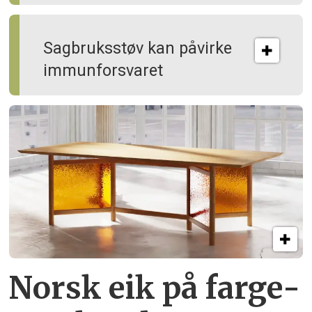
Sagbruksstøv kan på­virke
immun­forsvaret
Norsk eik på farge­