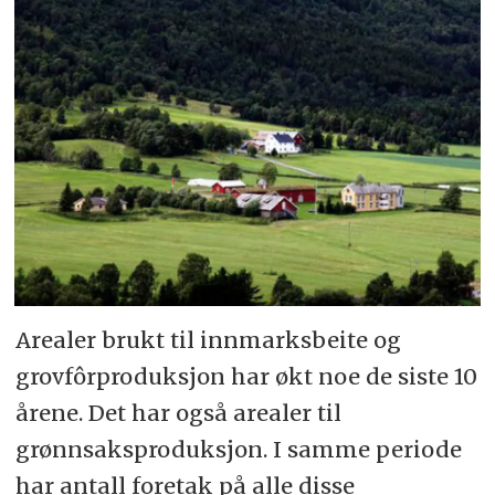
Arealer brukt til innmarksbeite og
grovfôrproduksjon har økt noe de siste 10
årene. Det har også arealer til
grønnsaksproduksjon. I samme periode
har antall foretak på alle disse