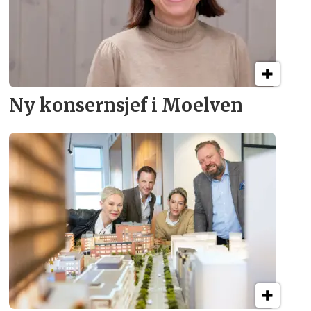
Ny konsern­sjef i Moelven