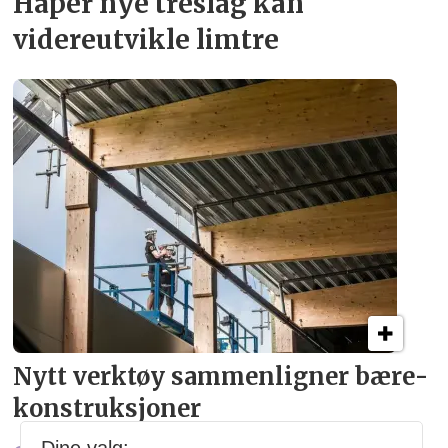
Håper nye treslag kan
videreutvikle limtre
Nytt verktøy sammenligner bære­
konstruksjoner