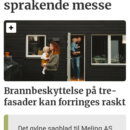
sprakende messe
Brann­beskyttelse på tre­
fasader kan forringes raskt
Det gylne sagblad til Meling AS