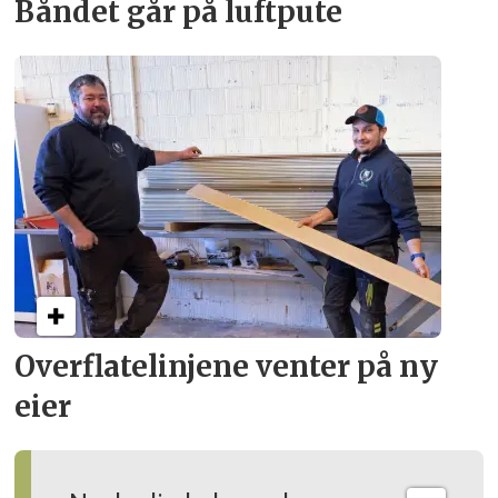
Båndet går på luftpute
Overflate­linjene venter på ny
eier