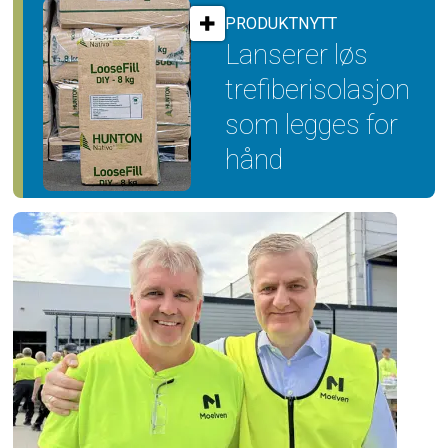
PRODUKTNYTT
Lanserer løs
trefiber­isolasjon
som legges for
hånd