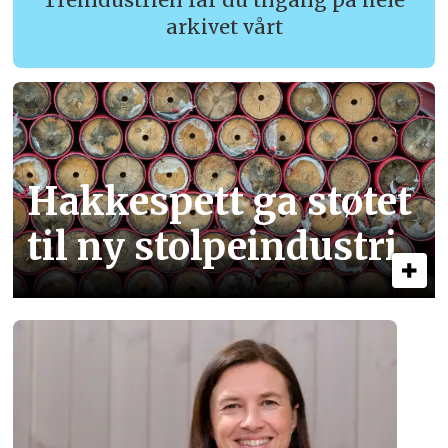
arkivet vårt
Hakkespett ga støtet
til ny stolpe­industri