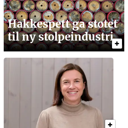
Hakkespett ga støtet
til ny stolpe­industri