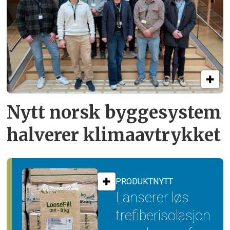
Nytt norsk byggesystem
halverer klimaavtrykket
PRODUKTNYTT
Lanserer løs
trefiber­isolasjon