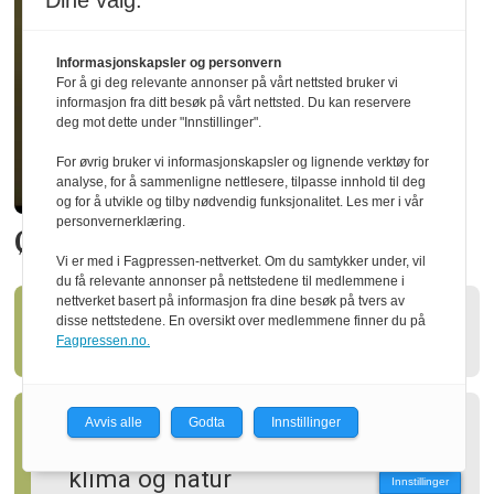
Dine valg:
Informasjonskapsler og personvern
For å gi deg relevante annonser på vårt nettsted bruker vi
informasjon fra ditt besøk på vårt nettsted. Du kan reservere
deg mot dette under "Innstillinger".
For øvrig bruker vi informasjonskapsler og lignende verktøy for
analyse, for å sammenligne nettlesere, tilpasse innhold til deg
og for å utvikle og tilby nødvendig funksjonalitet. Les mer i vår
personvernerklæring.
Økte utbyttet med 20 prosent
Vi er med i Fagpressen-nettverket. Om du samtykker under, vil
du få relevante annonser på nettstedene til medlemmene i
nettverket basert på informasjon fra dine besøk på tvers av
disse nettstedene. En oversikt over medlemmene finner du på
Ny styreleder i Treindustrien
Fagpressen.no.
Avvis alle
Godta
Innstillinger
Slik kan skogen gagne både
klima og natur
Innstillinger