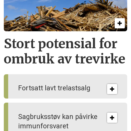
Stort potensial for
ombruk av tre­virke
Fortsatt lavt trelastsalg
Sagbruksstøv kan på­virke
immun­forsvaret