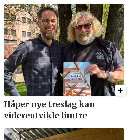
Håper nye treslag kan
videreutvikle limtre