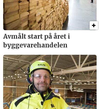
Avmålt start på året i
byggevare­handelen