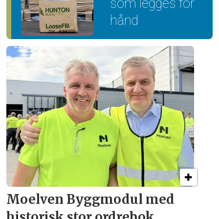
som legges for
hånd
Moelven Byggmodul med
historisk stor ordrebok