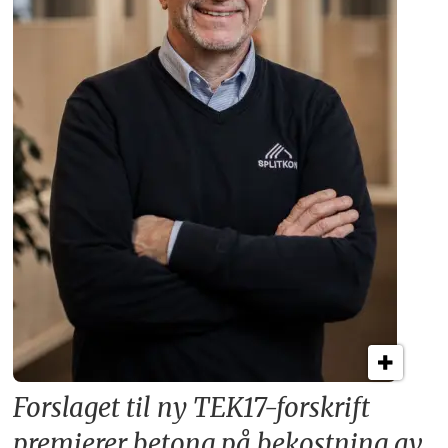
Forslaget til ny TEK17-forskrift
premierer betong på bekostning av