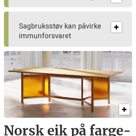
Sagbruksstøv kan på­virke
immun­forsvaret
Norsk eik på farge­