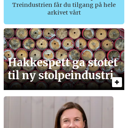
Treindustrien får du tilgang på hele
arkivet vårt
Hakkespett ga støtet
til ny stolpe­industri