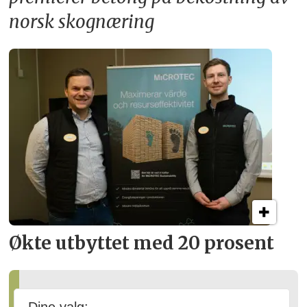
norsk skognæring
Økte utbyttet med 20 prosent
Ny styreleder i Treindustrien