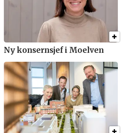
Ny konsern­sjef i Moelven