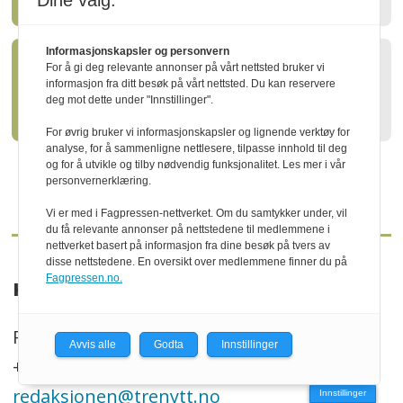
Dine valg:
Informasjonskapsler og personvern
For å gi deg relevante annonser på vårt nettsted bruker vi
Slik kan skogen gagne både
informasjon fra ditt besøk på vårt nettsted. Du kan reservere
deg mot dette under "Innstillinger".
klima og natur
For øvrig bruker vi informasjonskapsler og lignende verktøy for
analyse, for å sammenligne nettlesere, tilpasse innhold til deg
og for å utvikle og tilby nødvendig funksjonalitet. Les mer i vår
personvernerklæring.
Vi er med i Fagpressen-nettverket. Om du samtykker under, vil
du få relevante annonser på nettstedene til medlemmene i
nettverket basert på informasjon fra dine besøk på tvers av
disse nettstedene. En oversikt over medlemmene finner du på
Fagpressen.no.
KONTAKT
P.b. 130, N-2261 Kirkenær
Avvis alle
Godta
Innstillinger
+47 469 41 000
redaksjonen@trenytt.no
Innstillinger