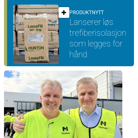
PRODUKTNYTT
Lanserer løs
trefiber­isolasjon
som legges for
hånd