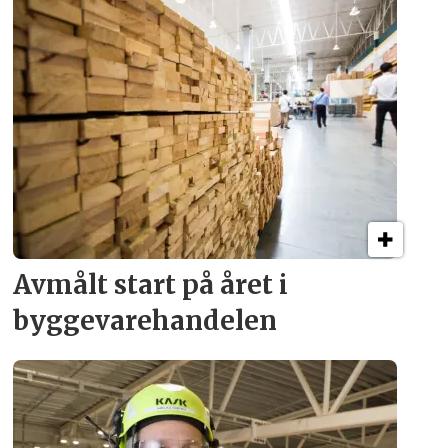
Avmålt start på året i
byggevare­handelen