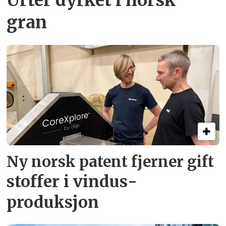
Urter dyrket i norsk
gran
Ny norsk patent fjerner gift­
stoffer i vindus­
produksjon