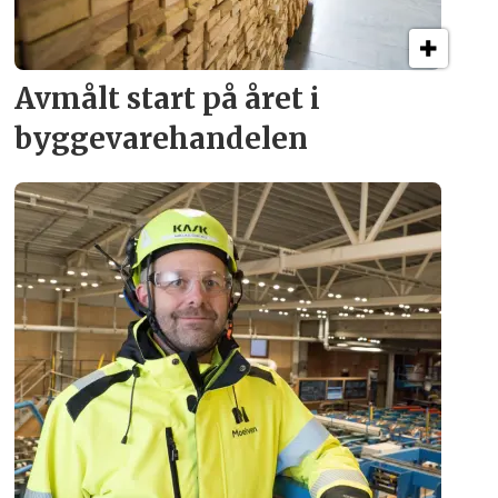
Avmålt start på året i
byggevare­handelen