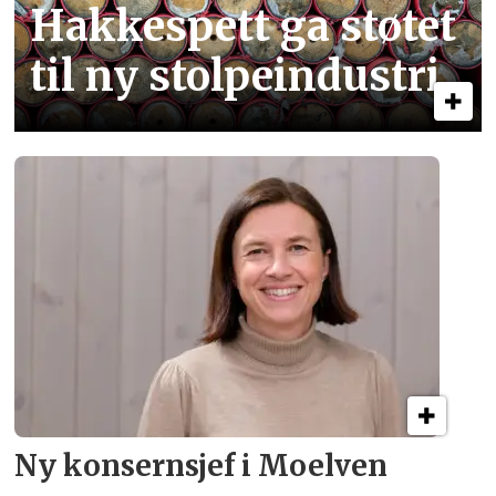
Hakkespett ga støtet
til ny stolpe­industri
Ny konsern­sjef i Moelven