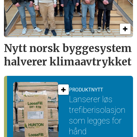
Nytt norsk byggesystem
halverer klimaavtrykket
PRODUKTNYTT
Lanserer løs
trefiber­isolasjon
som legges for
hånd