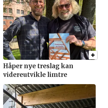
Håper nye treslag kan
videreutvikle limtre