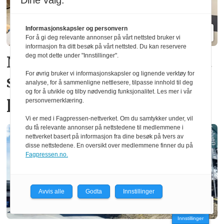
Dine valg:
Informasjonskapsler og personvern
For å gi deg relevante annonser på vårt nettsted bruker vi
informasjon fra ditt besøk på vårt nettsted. Du kan reservere
deg mot dette under "Innstillinger".
Ny norsk patent fjerner gift­
For øvrig bruker vi informasjonskapsler og lignende verktøy for
stoffer i vindus­
analyse, for å sammenligne nettlesere, tilpasse innhold til deg
og for å utvikle og tilby nødvendig funksjonalitet. Les mer i vår
produksjon
personvernerklæring.
Vi er med i Fagpressen-nettverket. Om du samtykker under, vil
du få relevante annonser på nettstedene til medlemmene i
nettverket basert på informasjon fra dine besøk på tvers av
disse nettstedene. En oversikt over medlemmene finner du på
Fagpressen.no.
Avvis alle
Godta
Innstillinger
Innstillinger