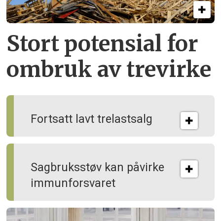
Stort potensial for
ombruk av tre­virke
Fortsatt lavt trelastsalg
Sagbruksstøv kan på­virke
immun­forsvaret