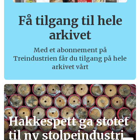
Få tilgang til hele
arkivet
Med et abonnement på
Treindustrien får du tilgang på hele
arkivet vårt
Hakkespett ga støtet
til ny stolpe­industri