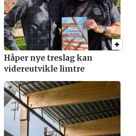
Håper nye treslag kan
videreutvikle limtre