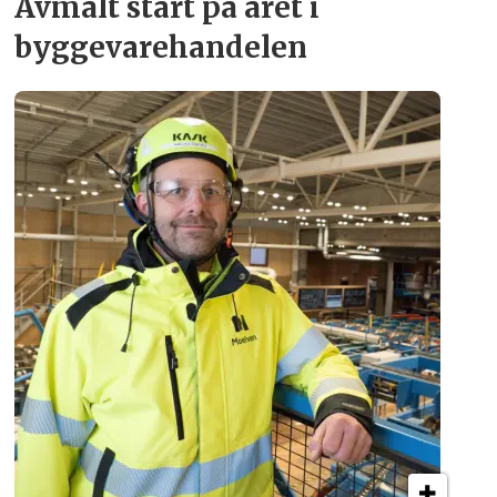
Avmålt start på året i
byggevare­handelen