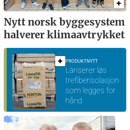
Nytt norsk byggesystem
halverer klimaavtrykket
PRODUKTNYTT
Lanserer løs
trefiber­isolasjon
som legges for
hånd