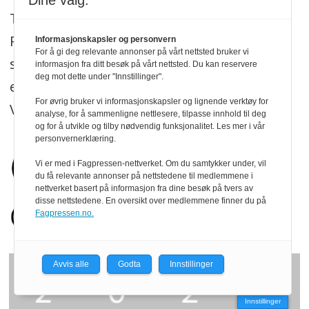
Dine valg:
Treindustrien og trenytt.no redigeres etter
Redaktørplakaten, og legger til grunn for
Informasjonskapsler og personvern
For å gi deg relevante annonser på vårt nettsted bruker vi
sitt arbeid de etiske normer og plikter som
informasjon fra ditt besøk på vårt nettsted. Du kan reservere
deg mot dette under "Innstillinger".
er formulert i Norsk Presseforbunds Vær
For øvrig bruker vi informasjonskapsler og lignende verktøy for
Varsom-plakat.
Les mer
.
analyse, for å sammenligne nettlesere, tilpasse innhold til deg
og for å utvikle og tilby nødvendig funksjonalitet. Les mer i vår
personvernerklæring.
Vi er med i Fagpressen-nettverket. Om du samtykker under, vil
du få relevante annonser på nettstedene til medlemmene i
nettverket basert på informasjon fra dine besøk på tvers av
disse nettstedene. En oversikt over medlemmene finner du på
Fagpressen.no.
Avvis alle
Godta
Innstillinger
Innstillinger