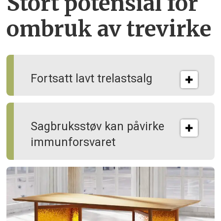
Stort potensial for
ombruk av tre­virke
Fortsatt lavt trelastsalg
Sagbruksstøv kan på­virke
immun­forsvaret