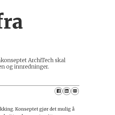
fra
mkonseptet ArchiTech skal
en og innredninger.
ukking. Konseptet gjør det mulig å