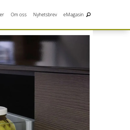
er
Om oss
Nyhetsbrev
eMagasin