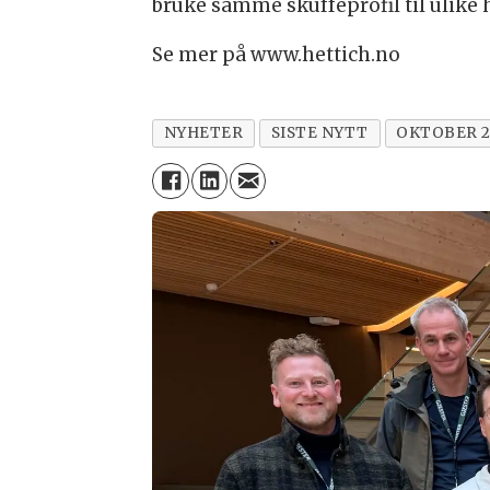
bruke samme skuffeprofil til ulike h
Se mer på www.hettich.no
NYHETER
SISTE NYTT
OKTOBER 2