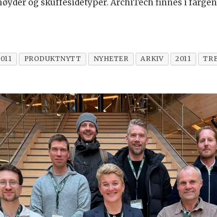
øyder og skuffesidetyper. ArchiTech finnes i fargene 
011
PRODUKTNYTT
NYHETER
ARKIV
2011
TR