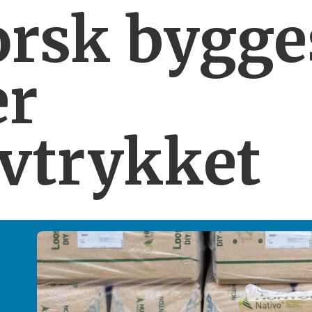
orsk bygg
er
vtrykket