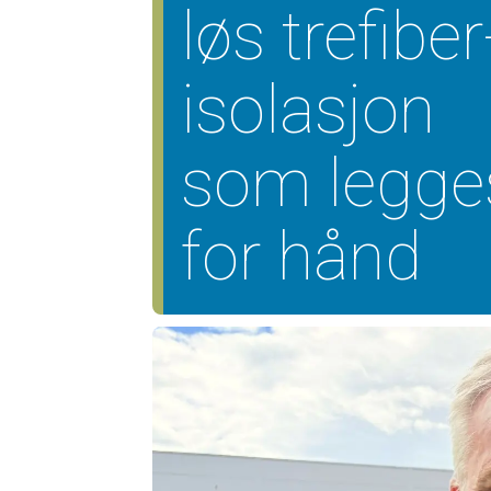
løs trefiber
isolasjon
som legge
for hånd