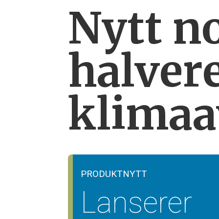
Nytt n
halver
klimaa
PRODUKTNYTT
Lanserer