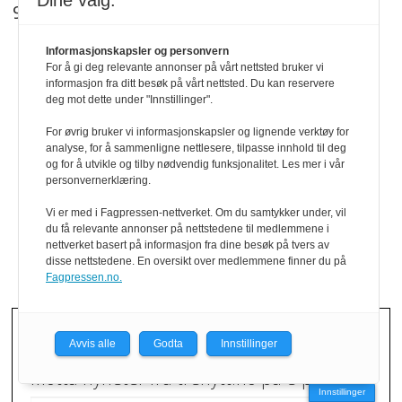
Dine valg:
90 93 28 97
Informasjonskapsler og personvern
SNARVEIER
For å gi deg relevante annonser på vårt nettsted bruker vi
informasjon fra ditt besøk på vårt nettsted. Du kan reservere
Om oss
deg mot dette under "Innstillinger".
For øvrig bruker vi informasjonskapsler og lignende verktøy for
Abonnement
analyse, for å sammenligne nettlesere, tilpasse innhold til deg
og for å utvikle og tilby nødvendig funksjonalitet. Les mer i vår
eMagasin
personvernerklæring.
Vi er med i Fagpressen-nettverket. Om du samtykker under, vil
Persovernerklæring
du få relevante annonser på nettstedene til medlemmene i
nettverket basert på informasjon fra dine besøk på tvers av
Redaktøransvar
disse nettstedene. En oversikt over medlemmene finner du på
Fagpressen.no.
NYHETSBREV
Avvis alle
Godta
Innstillinger
Motta nyheter fra trenytt.no på e-post.
Innstillinger