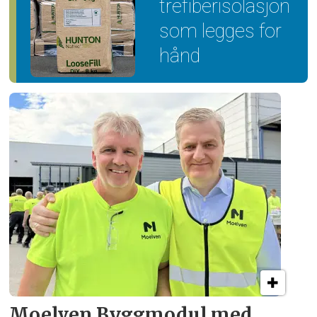
trefiber­isolasjon
som legges for
hånd
Moelven Byggmodul med