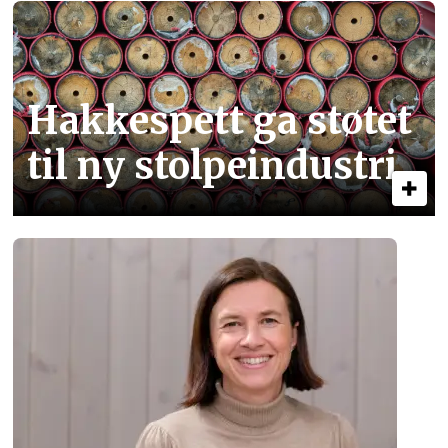
Hakkespett ga støtet
til ny stolpe­industri