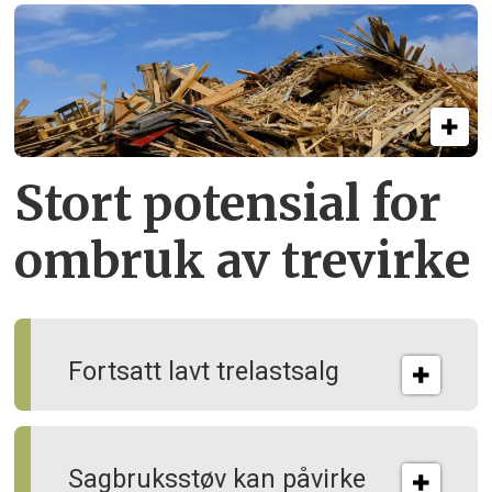
Stort potensial for
ombruk av tre­virke
Fortsatt lavt trelastsalg
Sagbruksstøv kan på­virke