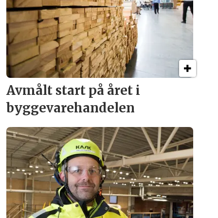
Avmålt start på året i
byggevare­handelen