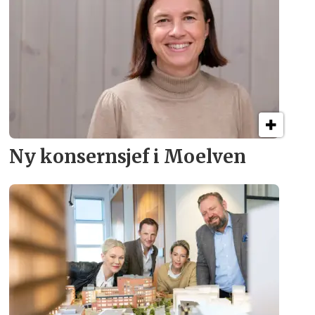
Ny konsern­sjef i Moelven