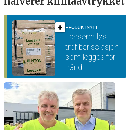
halverer klimaavtrykket
PRODUKTNYTT
Lanserer løs
trefiber­isolasjon
som legges for
hånd