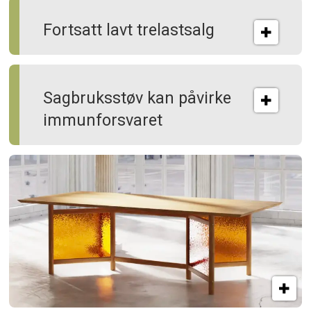
Fortsatt lavt trelastsalg
Sagbruksstøv kan på­virke
immun­forsvaret