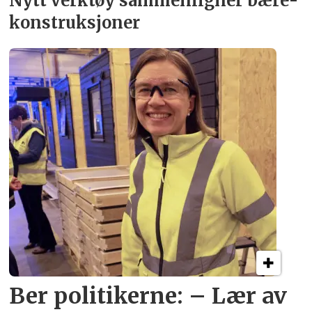
Nytt verktøy sammenligner bære­
konstruksjoner
Ber politikerne: – Lær av