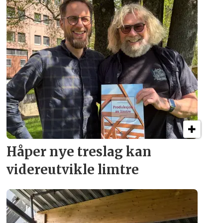
Håper nye treslag kan
videreutvikle limtre