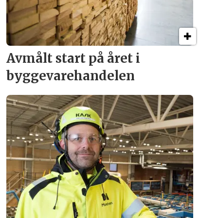
Avmålt start på året i
byggevare­handelen