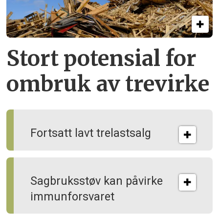
Stort potensial for
ombruk av tre­virke
Fortsatt lavt trelastsalg
Sagbruksstøv kan på­virke
immun­forsvaret