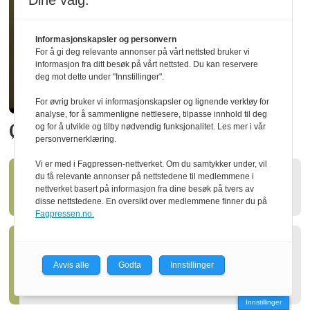
Dine valg:
Informasjonskapsler og personvern
For å gi deg relevante annonser på vårt nettsted bruker vi
informasjon fra ditt besøk på vårt nettsted. Du kan reservere
deg mot dette under "Innstillinger".
For øvrig bruker vi informasjonskapsler og lignende verktøy for
analyse, for å sammenligne nettlesere, tilpasse innhold til deg
Økte utbyttet med 20 prosent
og for å utvikle og tilby nødvendig funksjonalitet. Les mer i vår
personvernerklæring.
Vi er med i Fagpressen-nettverket. Om du samtykker under, vil
du få relevante annonser på nettstedene til medlemmene i
Ny styreleder i Treindustrien
nettverket basert på informasjon fra dine besøk på tvers av
disse nettstedene. En oversikt over medlemmene finner du på
Fagpressen.no.
Slik kan skogen gagne både
Avvis alle
Godta
Innstillinger
klima og natur
Innstillinger