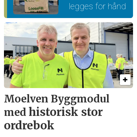
legges for hånd
Moelven Byggmodul
historisk stor
med
ordrebok