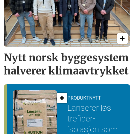
Nytt norsk byggesystem
halverer klimaavtrykket
PRODUKTNYTT
Lanserer løs
trefiber­
isolasjon som