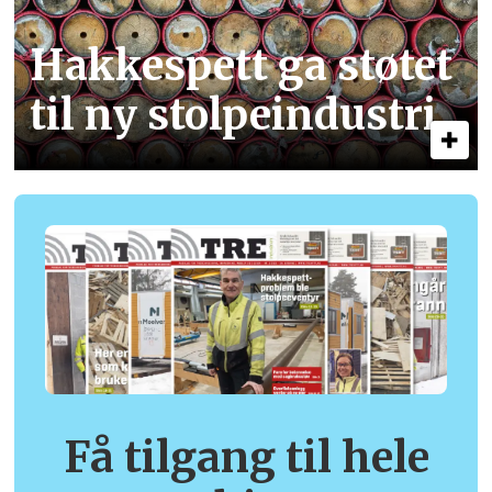
Hakkespett ga støtet
til ny stolpe­industri
Få tilgang til hele