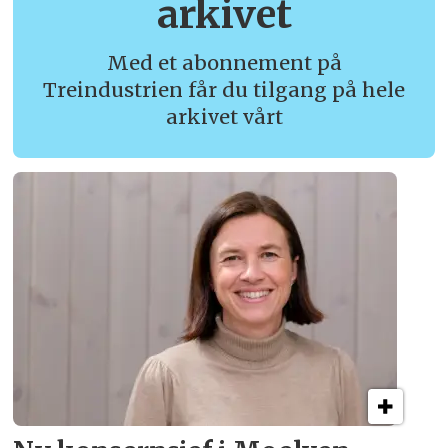
arkivet
Med et abonnement på
Treindustrien får du tilgang på hele
arkivet vårt